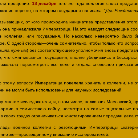
или прощение.
18 декабря
того же года коллегия снова представ
ание первого, на котором государыня написала: “
Для Рождеств
казывающих, от кого происходила инициатива представления этого
рь она принадлежала Императрице. На это наводят следующие соо
е коллегия, или государыня. Но насколько невероятно было 
рое. С одной стороны—очень сомнительно, чтобы только что испр
нашла нужным) без соответствующего уполномочия вновь представля
, что смягчившаяся государыня, вполне убедившись в бескорыст
пожелала пересмотреть все дело и отдала словесное приказание
о этому вопросу Императрица повелела хранить в коллегии, не о
ни не могли быть использованы для научных исследований.
у многие исследователи, и, в том числе, полковник Масловский, 
 армии в семилетнюю войну, несмотря на самые тщательные пои
в своих трудах ограничиваться констатированием передачи дела с
лады военной коллегии с резолюциями Императрицы Екатерин
бенно же—просвещенному вниманию исследователей.