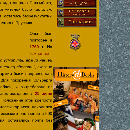
тряд генерала Пальмбаха,
ся жителей было настолько
е, остались безрезультатны
ступил в Пруссию.
Опыт был
повторен в
1760
г. На
кампанию
го усмирить, армии нашей
, сказано
е конец сделать"
 армии были направлены к
 Для покорения Кольберга
аблей, и вытребована из
ских эскадронов.
25 июня
 Положение этой крепости
илось: гарнизон находился
 земского ополчения и 800
ния оставались почти без