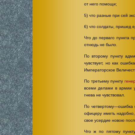
от него помощи;
5) что разные при сей э
6) что солдаты, пришед 
Что до перваго пункта п
отнюдь не было.
По второму пункту адм
чувствует, но как ошибк
Императорское Величеств
По третьему пункту
гене
всеми делами в армии у
гнева не чувствовал.
По четвертому—ошибка г
офицеру иметь надобно, 
свое усердие новою посп
Что ж по пятому пункт