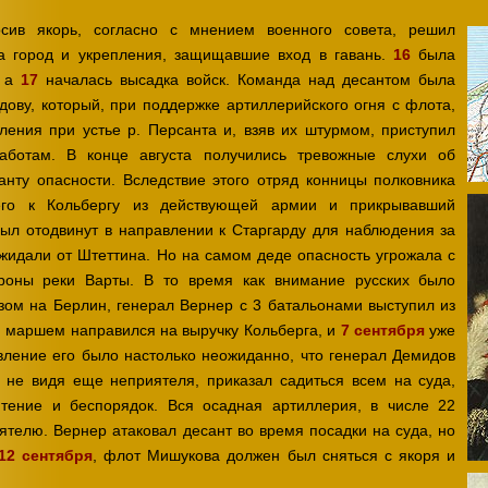
сив якорь, согласно с мнением военного совета, решил
а город и укрепления, защищавшие вход в гавань.
16
была
, а
17
началась высадка войск. Команда над десантом была
ову, который, при поддержке артиллерийского огня с флота,
ления при устье р. Персанта и, взяв их штурмом, приступил
ботам. В конце августа получились тревожные слухи об
нту опасности. Вследствие этого отряд конницы полковника
его к Кольбергу из действующей армии и прикрывавший
ыл отодвинут в направлении к Старгарду для наблюдения за
жидали от Штеттина. Но на самом деде опасность угрожала с
ороны реки Варты. В то время как внимание русских было
ом на Берлин, генерал Вернер с 3 батальонами выступил из
 маршем направился на выручку Кольберга, и
7 сентября
уже
вление его было настолько неожиданно, что генерал Демидов
, не видя еще неприятеля, приказал садиться всем на суда,
ятение и беспорядок. Вся осадная артиллерия, в числе 22
ятелю. Вернер атаковал десант во время посадки на суда, но
12 сентября
, флот Мишукова должен был сняться с якоря и