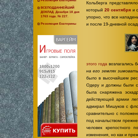
Резолюция Екатерины
Кольберга представляло
ВСЕПОДДАННЕЙШИЙ
который
20 сентября
и о
ДОКЛАД. Декабря 18 дня
упорно, что все нападен
1763 года. № 227.
и после 19-дневной осад
Резолюция Екатерины
этого года
возлагались 
на его землях зимоват
было в высочайшем рес
Одеру и должны были с
была снаряжена эскад
действующей армии лег
адмирал Мишуков с фл
сравнительно с положен
под начальством прежнег
человек крепостного п
изменения, но как и пре