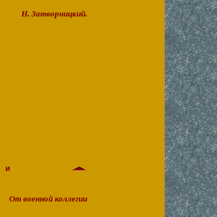
Н. Затворницкий.
е и
От военной коллегии