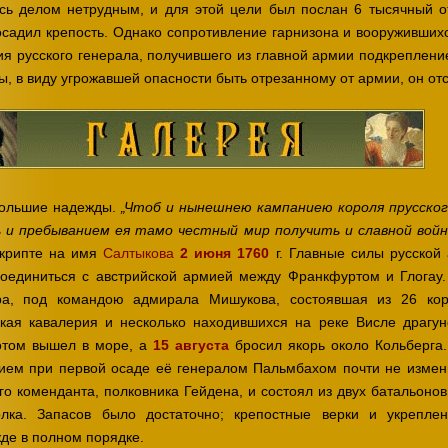
сь делом нетрудным, и для этой цели был послан 6 тысячный о
садил крепость. Однако сопротивление гарнизона и вооруживших
ия русского генерала, получившего из главной армии подкреплени
ы, в виду угрожавшей опасности быть отрезанному от армии, он от
большие надежды.
„Чтоб и нынешнею кампаниею короля прусско
ь и пребыванием ея тамо честный мир получить и славной войн
крипте на имя
Салтыкова
2 июня 1760
г. Главные силы русской
оединиться с австрийской армией между Франкфуртом и Глогау.
ра, под командою адмирала Мишукова, состоявшая из 26 кор
кая кавалерия и несколько находившихся на реке Висле драгун
отом вышел в море, а
15 августа
бросил якорь около Кольберга.
ием при первой осаде её генералом Пальмбахом почти не измен
о коменданта, полковника Гейдена, и состоял из двух батальонов
олка. Запасов было достаточно; крепостные верки и укрепле
жде в полном порядке.