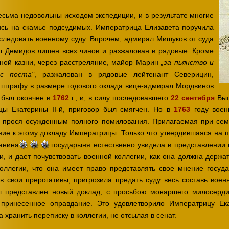
есьма недовольны исходом экспедиции, и в результате многие
лись на скамье подсудимых. Императрица Елизавета поручила
следовать военному суду. Впрочем, адмирал Мишуков от суда
л Демидов лишен всех чинов и разжалован в рядовые. Кроме
тной казни, через расстреляние, майор Марин
„за пьянство и
, разжалован в рядовые лейтенант Северицин,
с поста"
 штрафу в размере годового оклада вице-адмирал Мордвинов
д был окончен в
1762
г., и, в силу последовавшего
22 сентября
Выс
цы Екатерины II-й, приговор был смягчен. Но в
1763
году воен
 прося осужденным полного помилования. Прилагаемая при сем
ие к этому докладу Императрицы. Только что утвердившаяся на п
анина
государыня естественно увидела в представлении
, и дает почувствовать военной коллегии, как она должна держа
оллегии, что она имеет право представлять свое мнение госуда
в свои прерогативы, пригрозила предать суду весь составь воен
л представлен новый доклад, с просьбою монаршего милосерди
 принесенное оправдание. Это удовлетворило Императрицу Ек
 хранить переписку в коллегии, не отсылая в сенат.