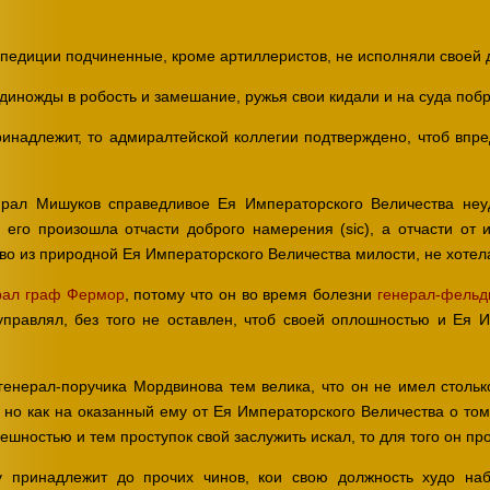
кспедиции подчиненные, кроме артиллеристов, не исполняли своей 
единожды в робость и замешание, ружья свои кидали и на суда поб
ринадлежит, то адмиралтейской коллегии подтверждено, чтоб впр
ирал Мишуков справедливое Ея Императорского Величества неу
а его произошла отчасти доброго намерения (sic), a отчасти от 
о из природной Ея Императорского Величества милости, не хотела
рал граф Фермор
, потому что он во время болезни
генерал-фельд
правлял, без того не оставлен, чтоб своей оплошностью и Ея И
енерал-поручика Мордвинова тем велика, что он не имел столько
но как на оказанный ему от Ея Императорского Величества о том 
ешностью и тем проступок свой заслужить искал, то для того он пр
у принадлежит до прочих чинов, кои свою должность худо на