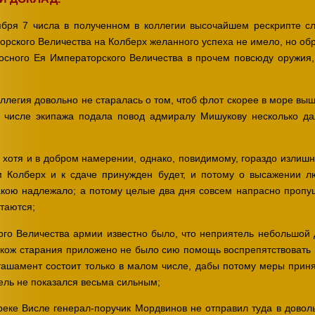
бря 7 числа в полученном в коллегии высочайшем рескрипте с
рского Величества на Колберх желанного успеха не имело, но обр
сного Ея Императорского Величества в прочем повсюду оружия
оллегия довольно не старалась о том, чтоб флот скорее в море в
 числе экипажа подала повод адмиралу Мишукову несколько да
 хотя и в добром намерении, однако, повидимому, гораздо излишн
 Колберх и к сдаче принужден будет, и потому о высажении л
акою надлежало; а потому целые два дня совсем напрасно пропущ
итаются;
кого Величества армии известно было, что неприятель небольшой
кож старания приложено не было сию помощь воспрепятствовать и
еташамент состоит только в малом числе, дабы потому меры прин
ль не показался весьма сильным;
реке Висле генерал-поручик Мордвинов не отправил туда в довол