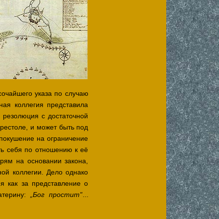
очайшего указа по случаю
ная коллегия представила
 резолюция с достаточной
рестоле, и может быть под
 покушение на ограничение
ть себя по отношению к её
рям на основании закона,
ной коллегии. Дело однако
я как за представление о
атерину:
...
„Бог простит"