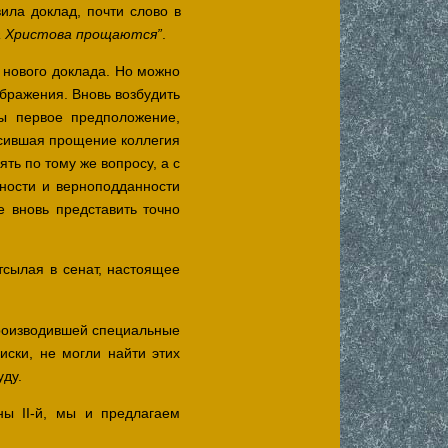
ила доклад, почти слово в
.
а Христова прощаются”
 нового доклада. Но можно
бражения. Вновь возбудить
бы первое предположение,
осившая прощение коллегия
ть по тому же вопросу, а с
ности и верноподданности
 вновь представить точно
тсылая в сенат, настоящее
производившей специальные
ски, не могли найти этих
уду.
ы II-й, мы и предлагаем