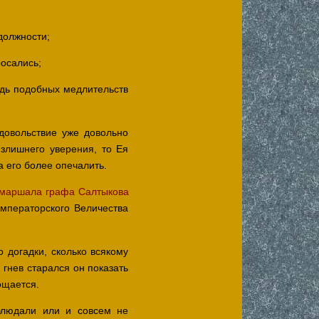
должности;
росались;
едь подобных медлительств
довольствие уже довольно
излишнего уверения, то Ея
 его более опечалить.
маршала графа Салтыкова
мператорского Величества
 догадки, сколько всякому
гнев старался он показать
ощается.
блюдали или и совсем не