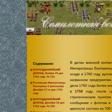
В делах военной колле
Содержание:
Императрицы Екатерины 
ВСЕПОДДАННЕЙШИЙ
ДОКЛАД. Ноября 29 дня
осаде в 1760 году русск
1763 года. № 212.
названном предприятии,
Резолюция Императрицы
дела 1760 года более и
Екатерины II (автограф).
Декабря 17-го дня 1763
в
1758
году, после
с
года.
стратегическим пункто
ВСЕПОДДАННЕЙШИЙ
сообщение с флотом и 
ДОКЛАД. Декабря 18 дня
1763 года. № 226.
крепости состоял из 700