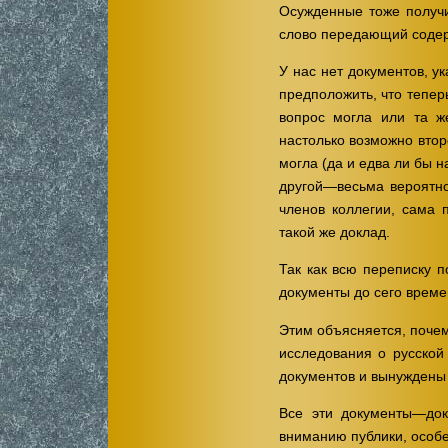
Осужденные тоже получ
слово передающий содерж
У нас нет документов, у
предположить, что тепе
вопрос могла или та ж
настолько возможно вто
могла (да и едва ли бы 
другой—весьма вероятно
членов коллегии, сама 
такой же доклад.
Так как всю переписку п
документы до сего време
Этим объясняется, почем
исследования о русской
документов и вынуждены 
Все эти документы—док
вниманию публики, осо