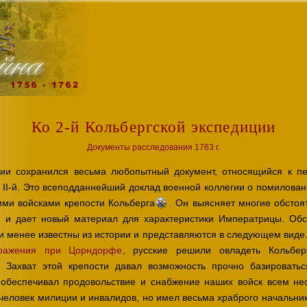
Ко 2-й Кольбергской экспедиции
Документы расследования 1763 г.
гии сохранился весьма любопытный документ, относящийся к п
II-й. Это всеподданнейший доклад военной коллегии о помилован
ими войсками крепости Кольберга
. Он выясняет многие обстоя
 и дает новый материал для характеристики Императрицы. Обст
ли менее известны из истории и представляются в следующем виде
ражения при Цорндорфе
, русские решили овладеть Кольбе
м. Захват этой крепости давал возможность прочно базировать
обеспечивал продовольствие и снабжение наших войск всем не
 человек милиции и инвалидов, но имел весьма храброго начальни