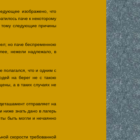
ледующее изображено, что
атилось паче к некоторому
, тому следующие причины
ышел; но паче беспременною
лее, нежели надлежало, в
е полагался, что и одним с
юдей на берег не с такою
ены, а в таких случаях не
 деташамент отправляет на
 ниже знать дано в лагерь
яты быть могли и нечаянно
ьной скорости требованной