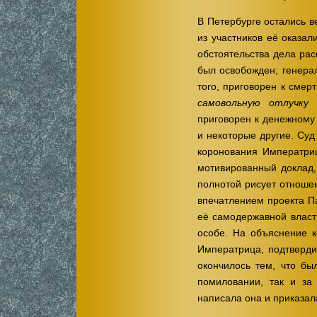
В Петербурге остались в
из участников её оказа
обстоятельства дела рас
был освобожден; генера
того, приговорен к смер
самовольную отлучку 
приговорен к денежному
и некоторые другие. Су
коронования Императри
мотивированный доклад,
полнотой рисует отношен
впечатлением проекта П
её самодержавной власти
особе. На объяснение к
Императрица, подтверди
окончилось тем, что бы
помиловании, так и за
написала она и приказала