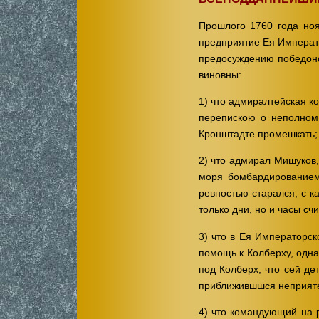
Прошлого 1760 года ноя
предприятие Ея Императо
предосуждению победоно
виновны:
1) что адмиралтейская к
перепискою о неполном
Кронштадте промешкать;
2) что адмирал Мишуков,
моря бомбардированием
ревностью старался, с к
только дни, но и часы сч
3) что в Ея Императорс
помощь к Колберху, одна
под Колберх, что сей д
приближившшся неприяте
4) что командующий на 