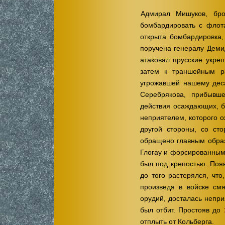
Адмирал Мишуков, бро
бомбардировать с флот
открыта бомбардировка
поручена генералу Демид
атаковал прусские укреп
затем к траншейным ра
угрожавшей нашему деса
Серебрякова, прибывш
действия осаждающих, б
неприятелем, которого о
другой стороны, со ст
обращено главным образ
Глогау и форсированным
был под крепостью. Поя
до того растерялся, что
произведя в войске см
орудий, досталась непри
был отбит. Простояв до
отплыть от Кольберга.