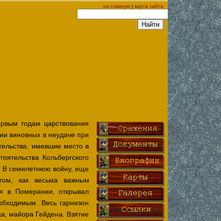
на главную
|
карта сайта
ервым годам царствования
ии виновных в неудаче при
тельства, имевшие место в
оятельства Кольбергского
. В семилетнюю войну, еще
ргом, как весьма важным
ся в Померании, открывал
обходимым. Весь гарнизон
ка, майора Гейдена. Взятие