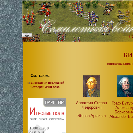
Б
военачальнико
См. также:
Биографии последней
четверти XVIII века.
Апраксин Степан
Граф Бутур
Федорович
Александ
Борисови
Stepan Apraksin
Alexander But