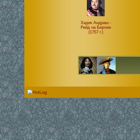
Хадик Андраш -
Рейд на Берлин
(1757 г.)