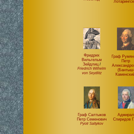
Лотарингс
Фридрих
Граф Румян
Вильгельм
Петр
Зейдлиц
/
Александро
Friedrich Wilhelm
(Бантыш
von Seydlitz
Каменски
Граф Салтыков
Адмира
Петр Семенович
Спиридов Г
Pyotr Saltykov