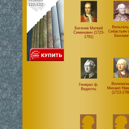
Вильгел
Бегичев Матвей
Себастьян 
Семенович (1723-
Беллинг
1791)
Волконск
Генерал ф.
Михаил Ник
Веделль
(1713-178