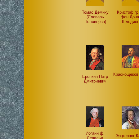
Томас Демику
Кристоф г
(Словарь
фон Дона
Половцева)
Шлодие
Краснощеков
Еропкин Петр
Дмитриевич
Иоганн ф.
Эрцгерцог К
Левальд