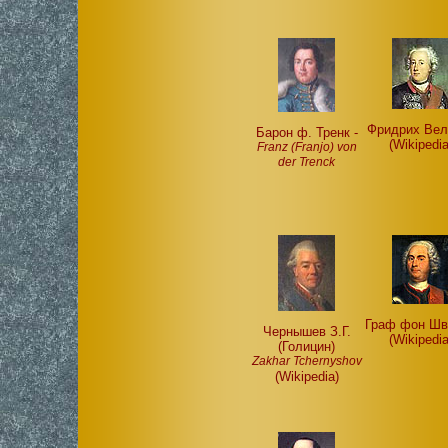
Фридрих Вел
Барон ф. Тренк -
(Wikipedia
Franz (Franjo) von
der Trenck
Граф фон Шв
Чернышев З.Г.
(Wikipedia
(Голицин)
Zakhar Tchernyshov
(Wikipedia)