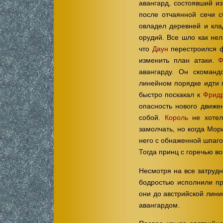
авангард, состоявший из
после отчаянной сечи с
овладел деревней и кла
орудий. Все шло как нел
что
Даун
перестроился ф
изменить план атаки.
Ф
авангарду. Он скоманд
линейном порядке идти 
быстро поскакал к
Фрид
опасность нового движе
собой.
Король
не хотел
замолчать, но когда Мор
него с обнаженной шпаго
Тогда принц с горечью во
Несмотря на все затрудн
бодростью исполнили при
они до австрийской лини
авангардом.