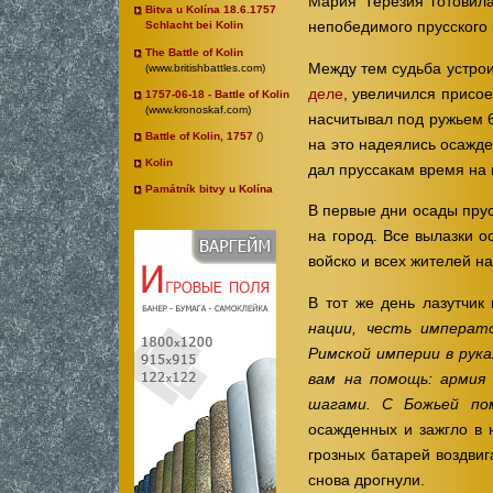
Мария Терезия готовил
Bitva u Kolína 18.6.1757
непобедимого прусского 
Schlacht bei Kolin
The Battle of Kolin
Между тем судьба устрои
(www.britishbattles.com)
деле
, увеличился присо
1757-06-18 - Battle of Kolin
(www.kronoskaf.com)
насчитывал под ружьем 6
Battle of Kolin, 1757
()
на это надеялись осажд
Kolin
дал пруссакам время на
Památník bitvy u Kolína
В первые дни осады прус
на город. Все вылазки 
войско и всех жителей 
В тот же день лазутчи
нации, честь императ
Римской империи в рук
вам на помощь: армия
шагами. С Божьей по
осажденных и зажгло в 
грозных батарей воздвиг
снова дрогнули.