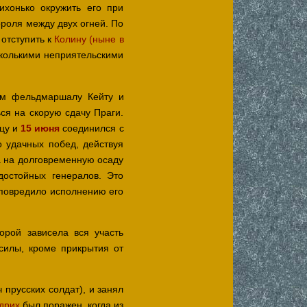
тихонько окружить его при
ороля между двух огней. По
 отступить к
Колину (ныне в
сколькими неприятельскими
ом фельдмаршалу Кейту и
ься на скорую сдачу Праги.
ицу и
15 июня
соединился с
 удачных побед, действуя
а на долговременную осаду
достойных генералов. Это
 повредило исполнению его
орой зависела вся участь
силы, кроме прикрытия от
прусских солдат), и занял
дрих
был поражен, когда из