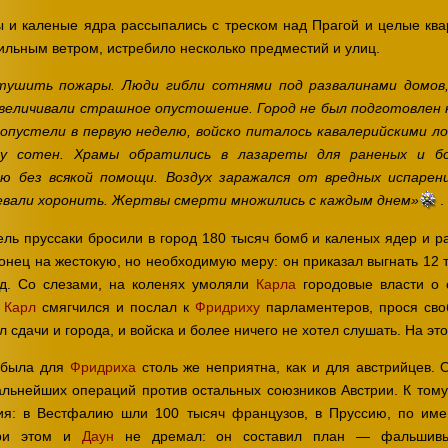
 и каленые ядра рассыпались с треском над Прагой и целые кв
ильным ветром, истребило несколько предместий и улиц.
тушить пожары. Люди гибли сотнями под развалинами домов,
увеличивали страшное опустошение. Город не был подготовлен 
 опустели в первую неделю, войско питалось кавалерийскими л
ку сотен. Храмы обратились в лазареты для раненых и бо
ью без всякой помощи. Воздух заражался от вредных испаре
.
певали хоронить. Жертвы смерти множились с каждым днем»
ль пруссаки бросили в город 180 тысяч бомб и каленых ядер и р
нец на жестокую, но необходимую меру: он приказал выгнать 12 т
од. Со слезами, на коленях умоляли
Карла
городовые власти о 
.
Карл
смягчился и послал к
Фридриху
парламентеров, прося сво
 сдачи и города, и войска и более ничего не хотел слушать. На эт
 была для
Фридриха
столь же неприятна, как и для австрийцев. 
льнейших операций против остальных союзников Австрии. К тому
тия: в Вестфалию шли 100 тысяч французов, в Пруссию, по им
При этом и
Даун
не дремал: он составил план — фальшивы