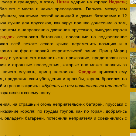
 гусар и гренадер, в атаку.
Цитен
ударил на корпус
Надасти
;
бил его с места и начал преследовать. Гюльзен между тем
дбищем, занятыми легкой конницей и двумя батареями в 12
ьзя лучше для пруссаков, как вдруг пришло донесение о том,
ронтом к направлению движения пруссаков, вынудив короля
ридрих
остановил батальоны, посланные на подкрепление
овал всей пехоте левого крыла переменить позицию и в
прямо на фронт первой неприятельской линии. Принц Мориц
риху
и умолял его отменить это приказание, представляя всю
ния и страшные последствия, которые оно может повлечь за
 ничего слушать, принц настаивал,
Фридрих
приказал ему
иц продолжил свои убеждения и просьбы, король бросился на
й и грозно закричал:
«Будешь ли ты повиноваться или нет?»
звратился к своему посту.
ения, на страшный огонь неприятельских батарей, пруссаки с
казание короля; по грудам трупов, как по горам, добрались
и, овладели батареей, потеснили неприятеля и соединились с