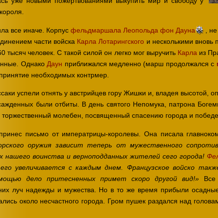
ась уже новыми пожертвованиями выкупить мир и свободу у
короля.
ла все иначе. Корпус
фельдмаршала Леопольда фон Дауна
, н
единением части войска
Карла Лотарингского
и несколькими вновь 
0 тысяч человек. С такой силой он легко мог выручить
Карла
из Пр
енные. Однако
Даун
приближался медленно (марш продолжался с
 принятие необходимых контрмер.
саки успели отнять у австрийцев гору Жишки и, владея высотой, 
осажденных были отбиты. В день святого Непомука, патрона Боге
на торжественный молебен, посвященный спасению города и победе
к принес письмо от императрицы-королевы. Она писала главно
орского оружия зависит теперь от мужественного сопротив
ах нашего воинства и верноподданных жителей сего города!
Фе
 его увеличивается с каждым днем. Французское войско так
Все 
мощью дело притесненных примет скоро другой вид!»
них луч надежды и мужества. Но в то же время прибыли осадн
ались около несчастного города. Гром пушек раздался над голова