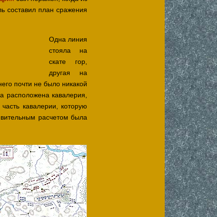
ль составил план сражения
Одна линия
стояла на
скате гор,
другая на
его почти не было никакой
а расположена кавалерия,
часть кавалерии, которую
дивительным расчетом была