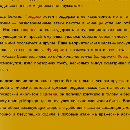
сладиться полным мщением над пруссаками.
ась бежать.
Фридрих
хотел поддержать ее кавалерией, но и та
гнем — разновременные атаки пехоты и конницы успешно отб
а. Напрасно
король
старался удержать отступающих кавалеристов; 
 увещаний и просьб ему едва удалось собрать сорок человек,
за ними последуют и другие. Едва неприятельская картечь коснул
палась во все стороны.
Фридрих
не замечал этого и все ехал в
:
Корол
«Разве Ваше величество одни хотите взять батарею?»
усмехнулся, взял подзорную трубу, несколько минут осматривал 
рыло.
 подкреплении остановил первые блистательные успехи прусского
ебить кирасир, которые целыми рядами ложились на месте от
 гусарский мирлитон с
Цитена
, он получил контузию в голову и без
яску принца Морица, где он очнулся лишь по окончании битвы. Воо
рии обеих враждующих сторон: о действиях австро-саксонцев уже
порно и безуспешно ходила в лобовые атаки на вражеские артил