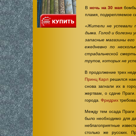
В
ночь на 30 мая
бомбы
пламя, подкрепляемое с
«Жители не успевали 
дыма. Голод и болезни 
запасные магазины его
ежедневно по несколь
страдальческой смерт
трупов, которых не ус
В продолжение трех неде
Принц Карл
решился нако
снова загнали их в гор
жертвам, о сдаче Праги
города.
Фридрих
требовал
Между тем осада Праги
было необходимо для да
неблагоприятные извес
столько же русских. 