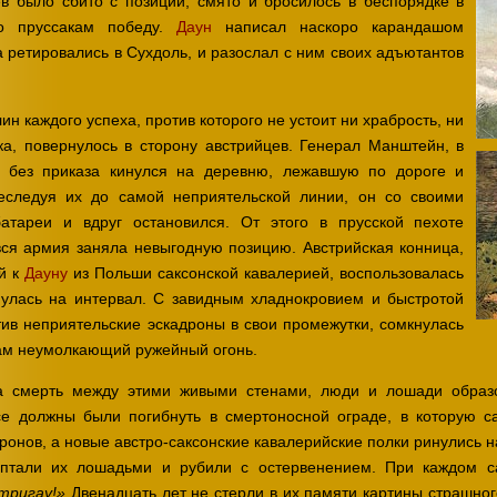
в было сбито с позиций, смято и бросилось в беспорядке в
о пруссакам победу.
Даун
написал наскоро карандашом
а ретировались в Сухдоль, и разослал с ним своих адъютантов
лин каждого успеха, против которого не устоит ни храбрость, ни
ка, повернулось в сторону австрийцев. Генерал Манштейн, в
, без приказа кинулся на деревню, лежавшую по дороге и
еследуя их до самой неприятельской линии, он со своими
атареи и вдруг остановился. От этого в прусской пехоте
вся армия заняла невыгодную позицию. Австрийская конница,
й к
Дауну
из Польши саксонской кавалерией, воспользовалась
улась на интервал. С завидным хладнокровием и быстротой
тив неприятельские эскадроны в свои промежутки, сомкнулась
гам неумолкающий ружейный огонь.
а смерть между этими живыми стенами, люди и лошади образо
се должны были погибнуть в смертоносной ограде, в которую с
ронов, а новые австро-саксонские кавалерийские полки ринулись на
оптали их лошадьми и рубили с остервенением. При каждом с
Двенадцать лет не стерли в их памяти картины страшног
тригау!»