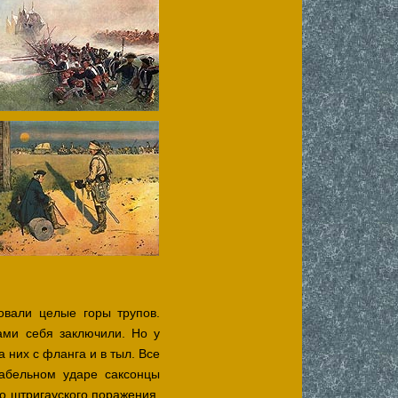
вали целые горы трупов.
ами себя заключили. Но у
 них с фланга и в тыл. Все
абельном ударе саксонцы
о штригауского поражения,