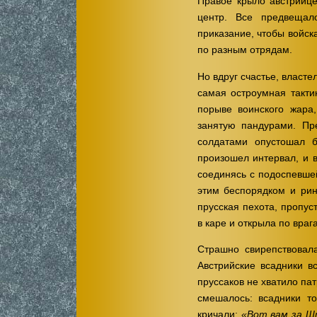
Правое крыло австрийце
центр. Все предвещал
приказание, чтобы войск
по разным отрядам.
Но вдруг счастье, власте
самая остроумная такти
порыве воинского жара
занятую пандурами. Пр
солдатами опустошал б
произошел интервал, и 
соединясь с подоспевше
этим беспорядком и рин
прусская пехота, пропус
в каре и открыла по вра
Страшно свирепствовал
Австрийские всадники в
пруссаков не хватило пат
смешалось: всадники т
кричали:
«Вот вам за Ш