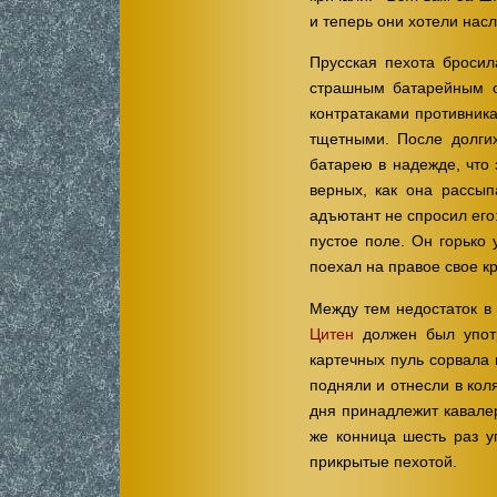
и теперь они хотели на
Прусская пехота бросил
страшным батарейным о
контратаками противник
тщетными. После долгих
батарею в надежде, что 
верных, как она рассы
адъютант не спросил его
пустое поле. Он горько 
поехал на правое свое к
Между тем недостаток в
Цитен
должен был употр
картечных пуль сорвала
подняли и отнесли в кол
дня принадлежит кавале
же конница шесть раз у
прикрытые пехотой.