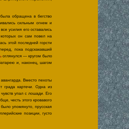
 была обращена в бегство
ивались сильным огнем и
все усилия его оставались
 которых он сам повел на
ась этой последней горсти
перед, пока подскакавший
ь
оглянулся — кругом было
батарею и, наконец, шагом
 авангарда. Вместо пехоты
 града картечи. Одна из
 чувств упал с лошади. Его
бще, честь этого кровавого
 было упомянуто, прусская
лерийские позиции, густо