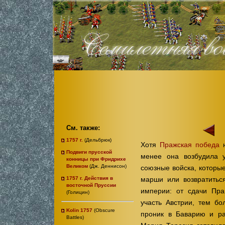
См. также:
1757 г.
(Дельбрюк)
Хотя
Пражская победа
н
Подвиги прусской
менее она возбудила 
конницы при Фридрихе
Великом
(Дж. Деннисон)
союзные войска, которые
1757 г. Действия в
марши или возвратиться
восточной Пруссии
империи: от сдачи Пра
(Голицин)
участь Австрии, тем бо
Kolin 1757
(Obscure
проник в Баварию и ра
Battles)