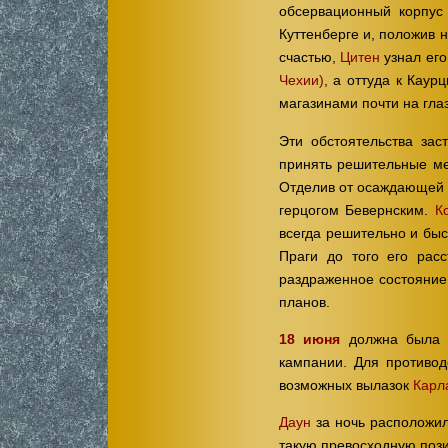
обсервационный корпус
Куттенберге и, положив н
счастью,
Цитен
узнал его
Чехии)
, а оттуда к Кау
магазинами почти на гла
Эти обстоятельства за
принять решительные м
Отделив от осаждающей 
герцогом Бевернским.
К
всегда решительно и быс
Праги до того его рас
раздраженное состояние 
планов.
18 июня
должна была р
кампании. Для противо
возможных вылазок
Карл
Даун
за ночь расположил
такую превосходную поз