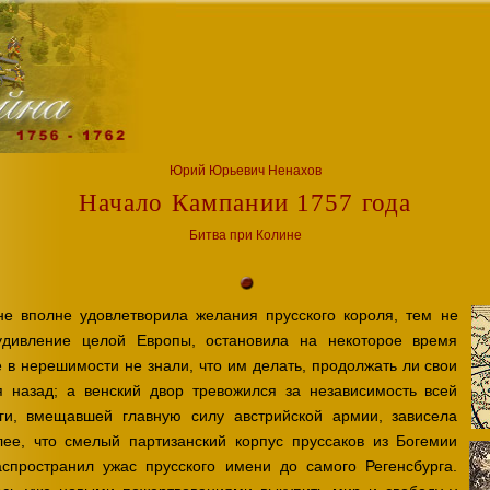
Юрий Юрьевич Ненахов
Начало Кампании 1757 года
Битвa при Колине
е вполне удовлетворила желания прусского короля, тем не
удивление целой Европы, остановила на некоторое время
 в нерешимости не знали, что им делать, продолжать ли свои
 назад; а венский двор тревожился за независимость всей
ги, вмещавшей главную силу австрийской армии, зависела
лее, что смелый партизанский корпус пруссаков из Богемии
спространил ужас прусского имени до самого Регенсбурга.