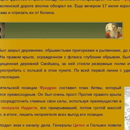
 колинской дороге вполне обозрел ее. Еще вечером 17 июня коро
ва и отрезать их от Колина.
ыл закрыт деревнями, обрывистыми пригорками и рытвинами, до н
 На правом крыле, огражденном с фланга глубоким обрывом, был
ищенная деревней Свойшюц, за ней стояли резервные полки и 
 употребить с пользой в этом пункте. По всей первой линии с у
ртиллерия.
иятельской позиции
Фридрих
составил план битвы, который
тся превосходным. Он был очень прост. Против правого крыла
 сосредоточить главные свои силы, используя преимущество в
с
генерала Надасти
, его прикрывавший, потом густой массой
л, в итоге, лишить неприятеля всех выгод его позиции.
 подал знак к началу дела. Генералы
Цитен
и Гюльзен повели