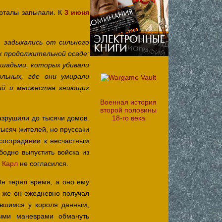
арталы запылали. К
3 июня
 задыхались от сильного
к продолжительной осаде:
ошадьми, которых убивали
льных, где они умирали
ний и множества гниющих
Военная история
второй половины
азрушили до тысячи домов.
18-го века
ысяч жителей, но пруссаки
сострадании к несчастным
бодно выпустить войска из
о
Карл
не согласился.
Он терял время, а оно ему
 же он ежедневно получал
евшимся у короля данным,
ми маневрами обмануть