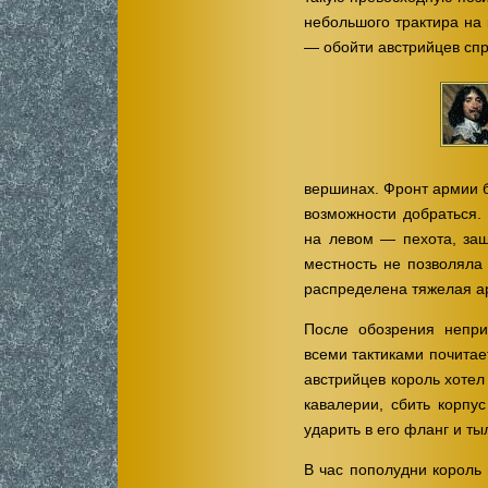
небольшого трактира на
— обойти австрийцев спра
вершинах. Фронт армии б
возможности добраться.
на левом — пехота, защ
местность не позволяла
распределена тяжелая а
После обозрения непр
всеми тактиками почитае
австрийцев король хотел
кавалерии, сбить корпу
ударить в его фланг и ты
В час пополудни король