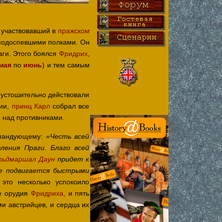
е участвовавший в
пражском
подоспевшими полками. Он
аги. Этого боялся
Фридрих
,
мая
по
июнь
) и тем самым
опустошительно действовали
мии,
принц Карл
собрал все
 над противниками.
командующему:
«Честь всей
ления Праги. Благо всей
льдмаршал Даун
придет к
же подвигается быстрыми
это несколько успокоило
ые орудия
Фридриха
, и пять
ми австрийцев, и сердца их