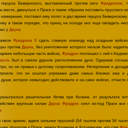
 герцога Бевернского, выставленный против него
Фридрихом
, 
а месте, двинуться к Праге и таким образом поставить прусского к
 намерения, поставил ему оплот и дал время герцогу Бевернскому
рциму в таком порядке, что принц на походе мог еще овладеть не
зах у
Дауна
.
ставили
Фридриха II
сдать главную команду над осадным войск
еры против
Дауна
, без уничтожения которого нельзя было надеят
армии небольшую часть войска,
Фридрих
поспешил с ней к Каурм
ороль
был в самом дурном расположении духа. Одержав столько
тро, он не привык к долгому сопротивлению. Нетерпение и досад
строили, что он осыпал упреками даже самых близких ему и 
души, которое невыгодно действовало и на само войско, отчасти
азыграться решительная битва при Колине, от результата кот
действия крупным силам
Дауна
Фридрих
снял из-под Праги все 
а
.
 свою армию, вдвое сильнее прусской (54 тысячи против 34 тысяч 
ицию фронтом к Праге, между Колином и Хотцевицем, что сам
Фри