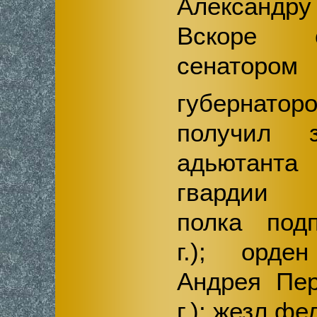
Александ
Вскоре 
сенаторо
губернат
получил з
адьютанта 
гвардии П
полка подп
г.); орде
Андрея Пер
г.); жезл ф