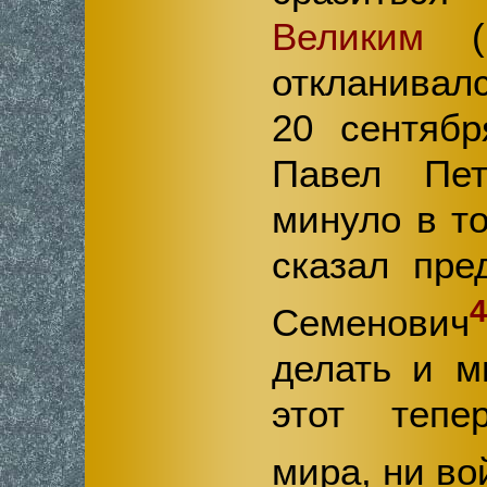
Великим
(1
откланивал
20 сентябр
Павел Пет
минуло в то
сказал пре
4
Семенович
делать и м
этот тепе
мира, ни во