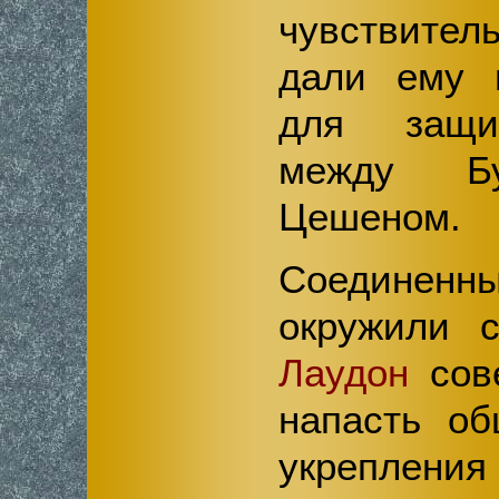
чувствител
дали ему в
для защи
между Бу
Цешеном.
Соедин
окружили с
Лаудон
сове
напасть о
укрепления