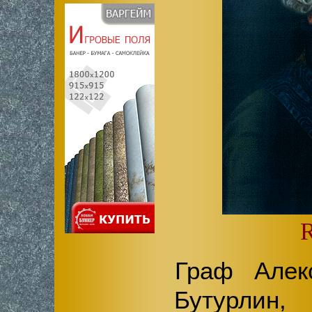
Граф Алек
Бутурлин