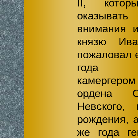
II, кото
оказыват
внимания и
князю Ива
пожаловал 
года де
камергер
ордена С
Невского,
рождения, 
же года ге