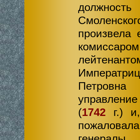
должност
Смоленског
произвела е
комиссар
лейтенан
Императр
Петровна
управлен
(
1742
г.) и
пожалов
генерал