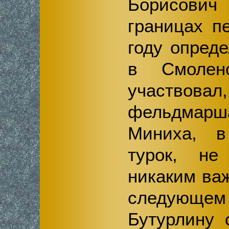
Борисови
границах п
году опред
в Смолен
участвовал
фельдма
Миниха, в
турок, не
никаким ва
следующе
Бутурлину 