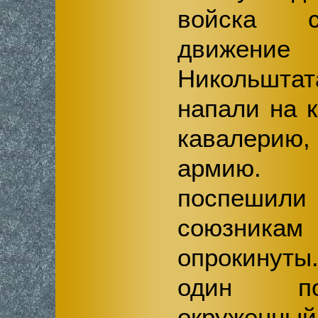
войска с
движение 
Никольшт
напали на 
кавалерию
армию.
поспеши
союзни
опрокинуты
один по
окруженн