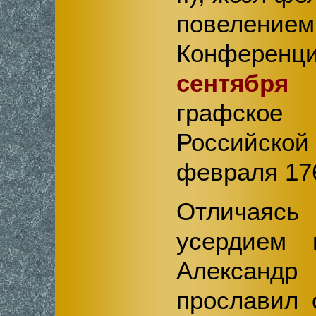
повелением
Конференц
сентябр
графское
Российск
февраля 176
Отличаясь 
усердием 
Александ
прославил 