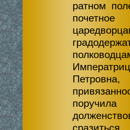
ратном пол
почетное
царед
градодерж
полководца
Императр
Петровн
привязанно
поручил
долженств
сразить