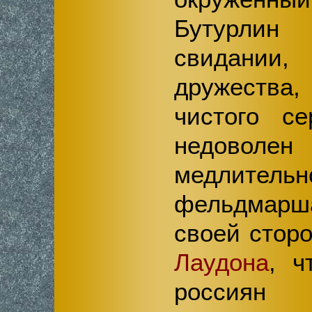
Бутурли
свидании,
дружества
чистого се
недов
медлительн
фельдмарш
своей стор
Лаудона
, ч
росс