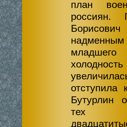
план вое
россиян. 
Борисов
надменн
младшего
холоднос
увеличила
отступила 
Бутурлин о
тех 
двадцатит