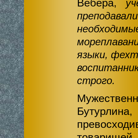
Вебера,
уч
преподав
необхо
мореплаван
языки, фехт
воспитанни
строго.
Мужест
Бутурли
превосхо
товарищей 