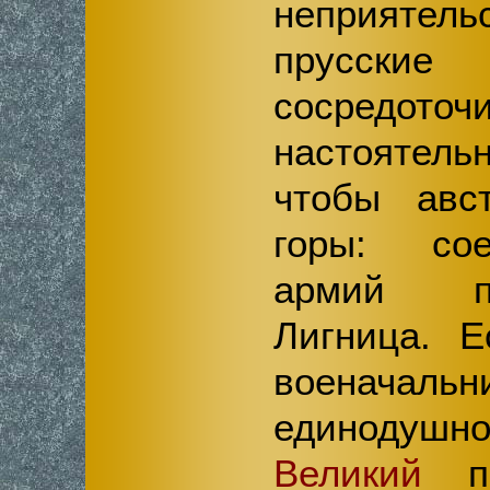
неприятель
прусск
сосредоточ
настояте
чтобы авс
горы: со
армий п
Лигница. 
военачальн
единод
Великий
по