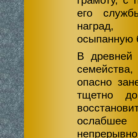
его служб
наград, 
осыпанную 
В древней 
семейства
опасно зан
тщетно до
восстанови
ослабшее 
непреры