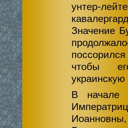
унтер-лейт
кавалергар
Значение Б
продолжал
поссорился
чтобы е
украинскую
В начале г
Импера
Иоанновн