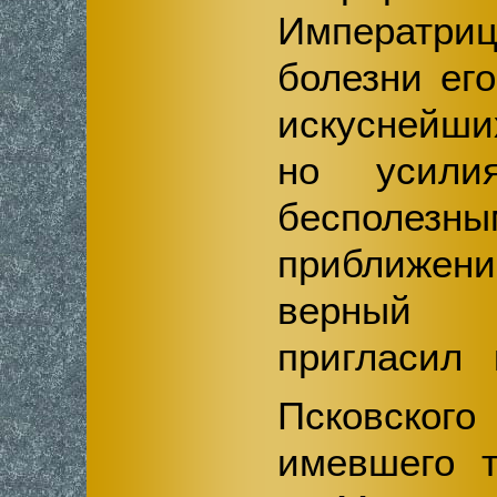
Императр
болезни ег
искуснейши
но усили
бесполез
приближени
верный
пригласил 
Псковско
имевшего т