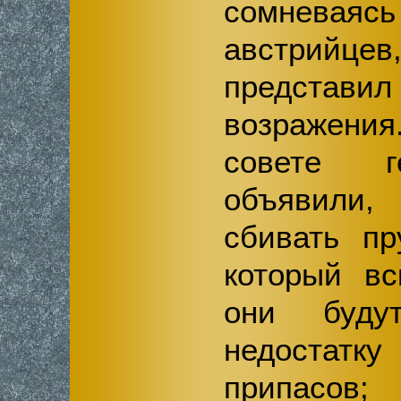
сомневая
австрийце
предста
возражен
совете г
объявили, 
сбивать пр
который вс
они буду
недостат
припасов