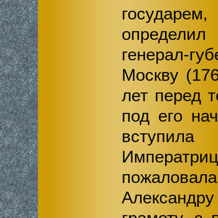
государем
определил 
генерал-
Москву (176
лет перед 
под его на
вступил
Императриц
пожало
Александ
грамоту, с