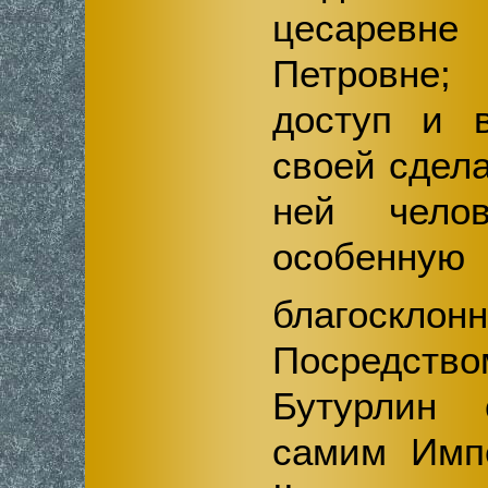
цесарев
Петровне;
доступ и в
своей сдел
ней челов
особ
благосклонн
Посредст
Бутурлин
самим Имп