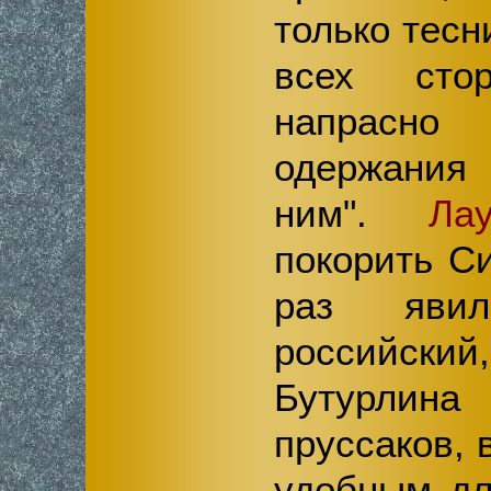
только тесн
всех сто
напрасн
одержания 
ним".
Ла
покорить С
раз яви
российс
Бутурлин
пруссаков,
удобным дл