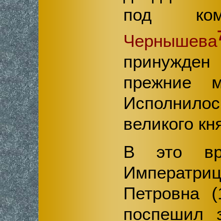
под ко
Чернышева
принужде
прежние м
Исполнило
великого кн
В это вр
Императр
Петровна (1
поспешил 