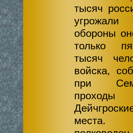
тысяч росс
угрожали
обороны о
только пя
тысяч чело
войска, со
при Сем
проходы 
Дейчгрос
места. 
полководе