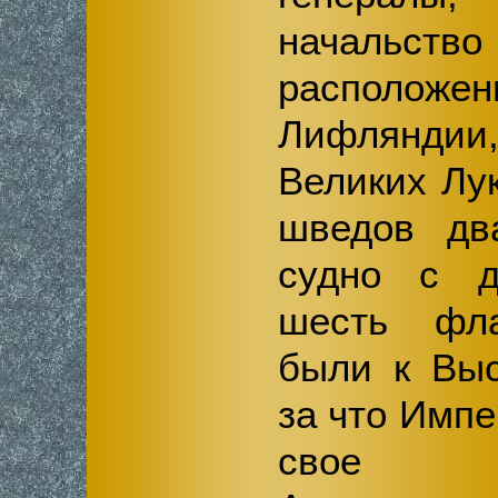
начальств
распол
Лифлянди
Великих Лук
шведов дв
судно с д
шесть фла
были к Выс
за что Имп
свое б