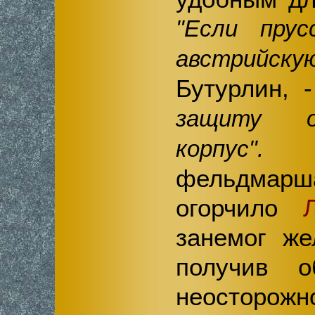
"Если прус
австрийскую
Бутурлин, 
защиту о
У
корпус".
фельдмар
огорчило
занемог же
получив о
неосторож