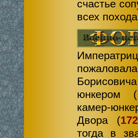
счастье соп
всех похода
Императри
пожалова
Борисович
юнкером (
камер-юнке
Двора (
172
тогда в зв