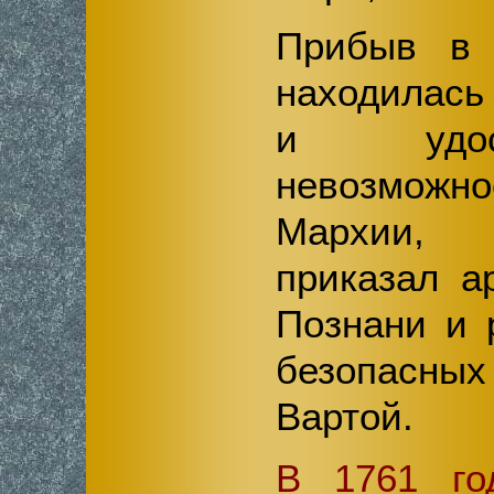
Прибыв в 
находилась
и удос
невозможн
Мархии, 
приказал а
Познани и 
безопасны
Вартой.
В 1761 го