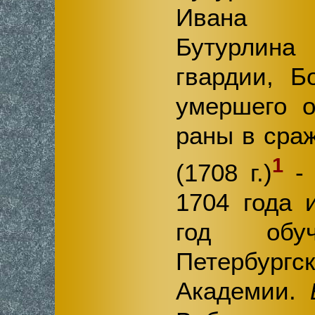
Ивана 
Бутурлина
гвардии, Б
умершего о
раны в сра
1
(1708 г.)
- 
1704 года 
год об
Петербур
Академии.