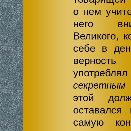
о нем учит
него вн
Великого, к
себе в ден
верност
употребл
секретным
этой долж
оставался 
самую кон