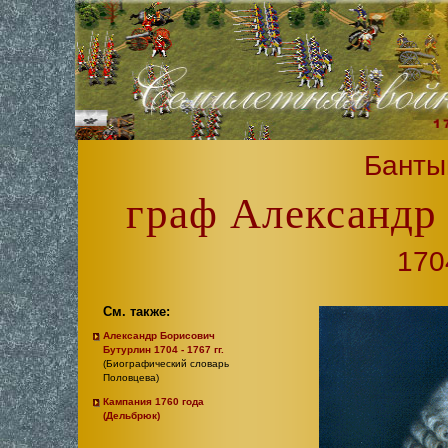
Банты
граф Александр
1704
См. также:
Александр Борисович
Бутурлин 1704 - 1767 гг.
(Биографический словарь
Половцева)
Кампания 1760 года
(Дельбрюк)