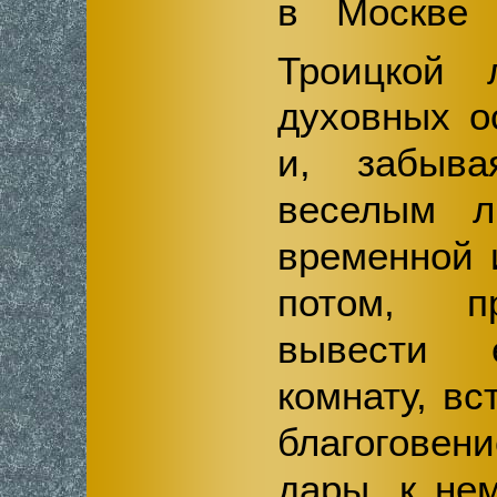
в Москве 
Троицкой 
духовных о
и, забыва
веселым л
временной 
потом, п
вывести 
комнату, в
благоговени
дары, к не