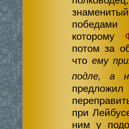
знаменит
победами 
которому
потом за о
что
ему при
подле, а 
предлож
переправи
при Лейбус
ним у под