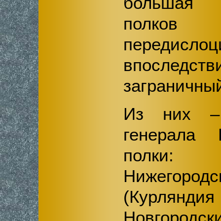
большая 
полк
передис
впоследств
заграничный
Из них –
генерала
полки:
Нижегородс
(Курляндия
Новгородс