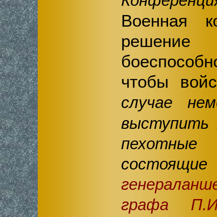
Конференц
Военная к
решение
боеспосо
чтобы вой
случае нем
выступить 
пехотны
состоящ
генералан
графа П.И