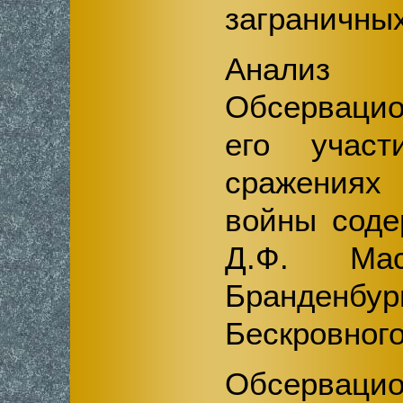
заграничных
Анализ к
Обсервацио
его учас
сражения
войны соде
Д.Ф. Мас
Бранден
Бескровног
Обсервацио