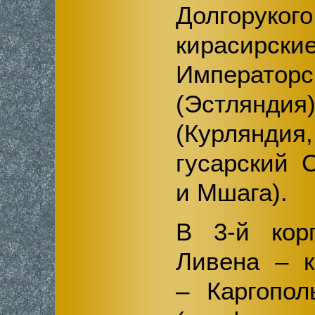
Долгор
кирасирс
Императорс
(Эстляндия)
(Курлянд
гусарский 
и Мшага).
В 3-й кор
Ливена – к
– Каргопол