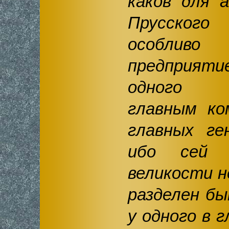
каков для 
Прусског
особлив
предприя
одного 
главным ко
главных ге
ибо сей 
великости н
разделен б
у одного в 