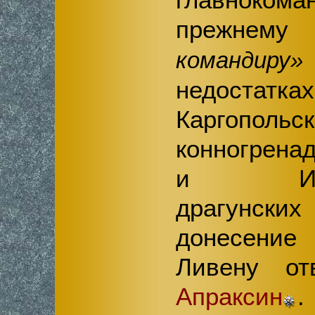
преж
командиру»
недостатка
Каргопольс
конногренад
и Ингер
драгунских
донесен
Ливену о
Апраксин
.