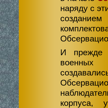
наряду с эт
созд
комплектов
Обсервацио
И прежде
военных 
создавалис
Обсервацио
наблюдате
корпуса, 