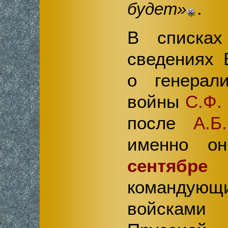
.
будет»
В списках
сведениях 
о генерал
войны
С.Ф.
после
А.Б
именно он
сентябр
командую
войскам