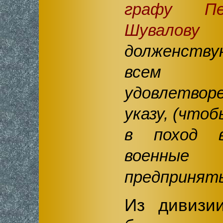
графу Пе
Шувалову
и
долженств
всем с
удовлетво
указу, (чтоб
в поход 
военны
предпринят
Из дивиз