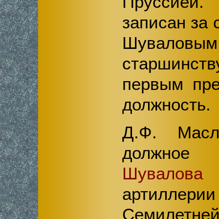
Пруссией
записан за 
Шуваловым
старшинс
первым пре
должность.
Д.Ф. Масл
должно
Шувалова
в
артилле
Семилетней