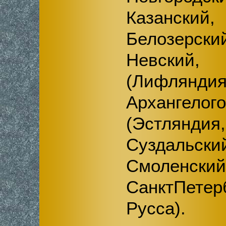
Казански
Белозерск
Невский
(Лифляндия
Архангелог
(Эстлянд
Суздальс
Смоленс
СанктПетер
Русса).