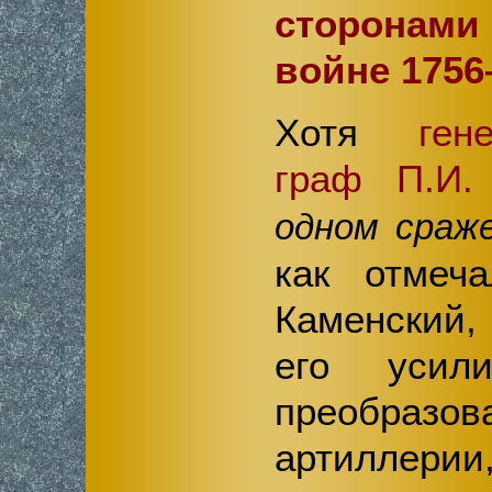
сторонам
войне 1756–
Хотя
ген
граф П.И.
одном сраж
как отмеч
Каменский, 
его усил
преобр
артиллер