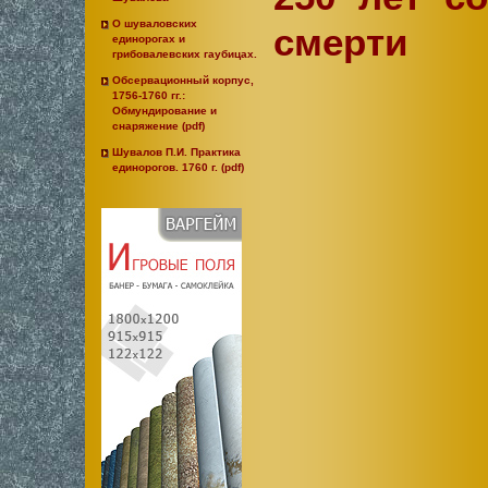
О шуваловских
смерти
единорогах и
грибовалевских гаубицах.
Обсервационный корпус,
1756-1760 гг.:
Обмундирование и
снаряжение (pdf)
Шувалов П.И. Практика
единорогов. 1760 г. (pdf)