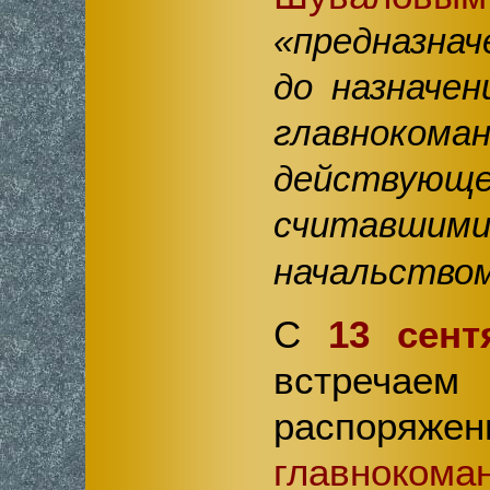
«предназна
до назначе
главнокома
действу
считав
начальство
С
13 сент
встреч
распоря
главноко