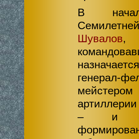
В начал
Семилет
Шувалов
командова
назначает
генерал-фе
мейстер
артиллерии
– и уч
формирова