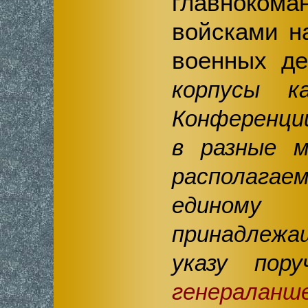
главноком
войсками н
военных д
корпусы к
Конференци
в разные м
располаг
едином
принадлежа
указу пор
генералан