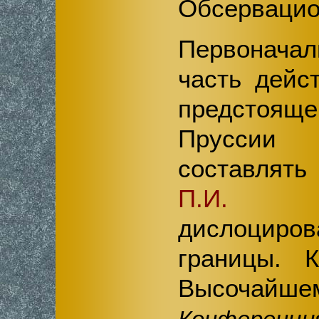
Обсервацио
Первонач
часть дейс
предстоя
Пруссии
составлят
П.И. 
дислоцир
границы. 
Высочайше