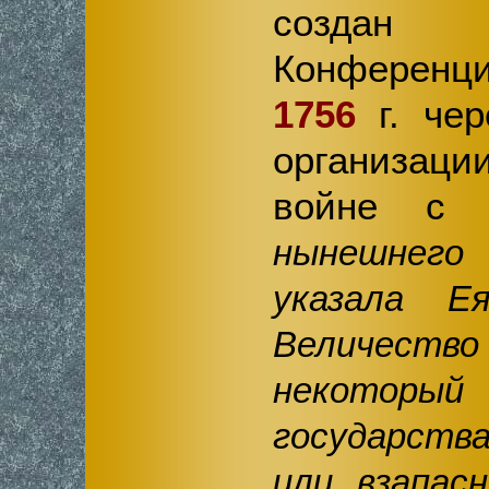
создан
Конференц
1756
г. чер
организаци
войне с 
нынешнего 
указала Е
Величество
некото
государств
или взапас