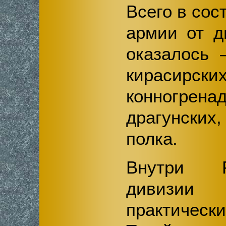
Всего в со
армии от д
оказалось 
кирас
конногре
драгунски
полка.
Внутри Р
дивизи
практичес