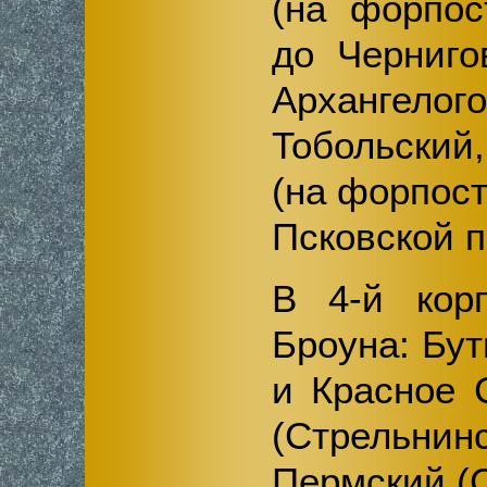
(на форпос
до Черниго
Архангелого
Тобольский
(на форпос
Псковской п
В 4-й кор
Броуна: Бу
и Красное 
(Стрельн
Пермский (С