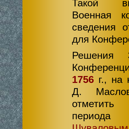
Такой в
Военная ко
сведения 
для Конфер
Решения 3
Конференц
1756
г., на
Д. Маслов
отметить
периода 
Шуваловым