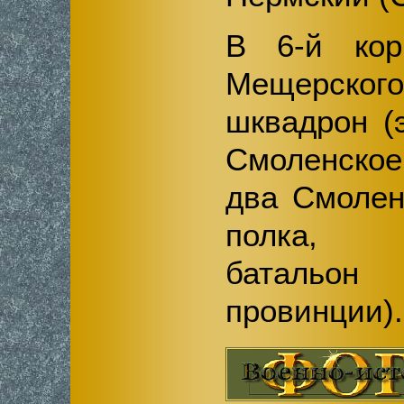
В 6-й кор
Мещерско
шквадрон (э
Смоленско
два Смолен
полка, 
батальон
провинции).