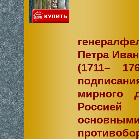
генералфе
Петра Ива
(1711– 176
подписания
мирного 
Россией
основным
противобо