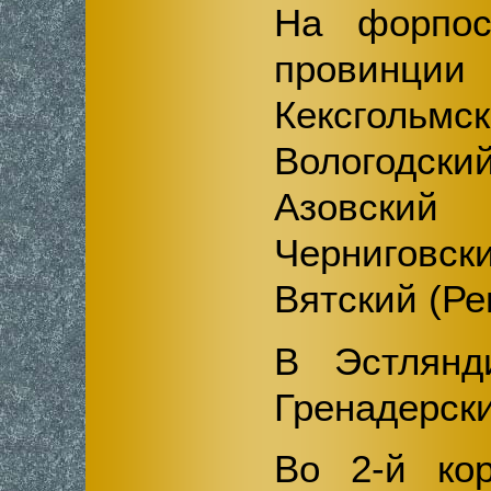
На форпос
провинц
Кексголь
Вологодски
Азовски
Черниговс
Вятский (Ре
В Эстлянд
Гренадерски
Во 2-й кор