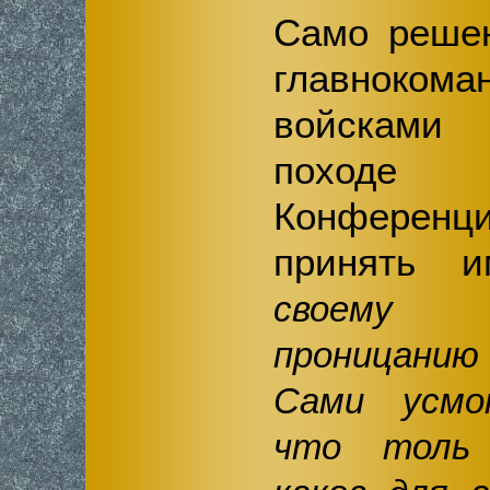
Само решен
главнокома
войсками
походе
Конферен
принять и
своему п
проницани
Сами усмо
что толь 