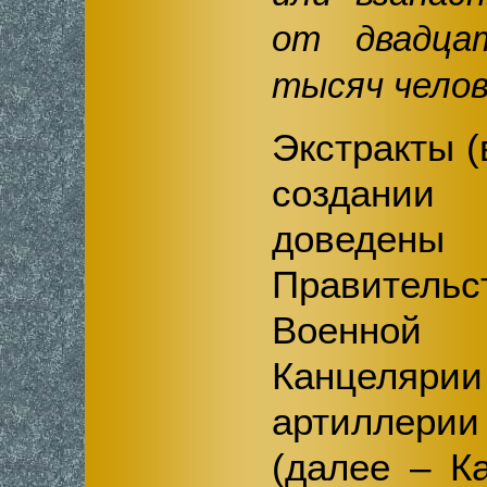
от двадца
тысяч челов
Экстракты (
создании
доведены
Правительс
Военно
Канцеля
артиллерии
(далее – К