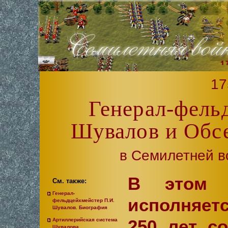
17
Генерал-фель
Шувалов и Обс
в Семилетней во
В этом 
См. также:
Генерал-
исполняет
фельдцейхмейстер П.И.
Шувалов. Биография
250 лет с
Артиллерийская система
Шувалова