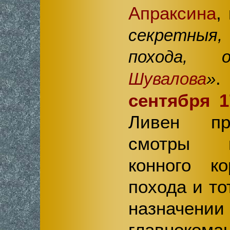
Апраксина
,
секретныя
похода
Шувалова
»
сентября 1
Ливен пр
смотры п
конного к
похода и то
назнач
главнокома