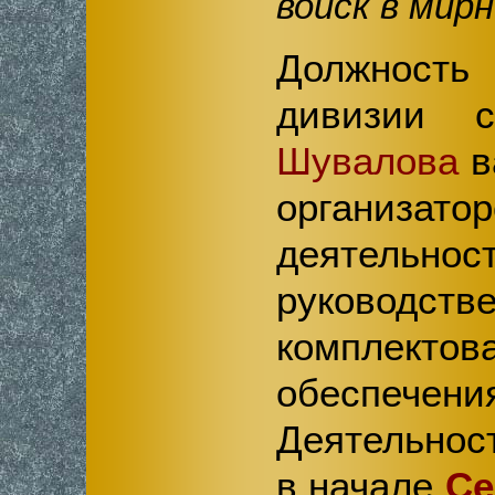
войск в мир
Должнос
дивизии
Шувалова
в
организатор
деятел
руководс
комплектов
обеспеч
Деятельно
в начале
Се