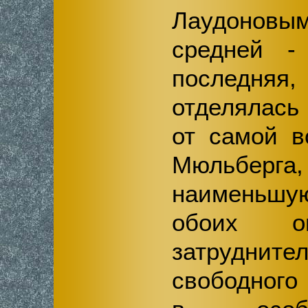
Лаудонов
средней -
последняя,
отделялась
от самой в
Мюльбер
наименьшую
обоих ов
затрудн
свободного