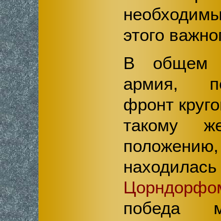
необходим
этого важно
В общем 
армия, п
фронт круго
такому ж
положени
наход
Цорндорфо
победа м