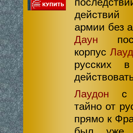
последстви
действий
армии без а
Даун
посп
корпус
Лауд
русских 
действовать
Лаудон
с 2
тайно от ру
прямо к Фра
был уже 