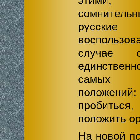
этими
сомнител
русски
воспользо
случае о
единстве
самых 
положени
пробиться
положить о
На новой п