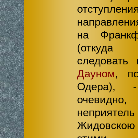
отступлени
направлени
на Франк
(откуда
следовать 
Дауном
, п
Одера), 
очевидно
неприят
Жидовско