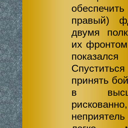
обеспечит
правый) ф
двумя полк
их фронтом 
показалс
Спустить
принять бой
в высш
рискова
неприятел