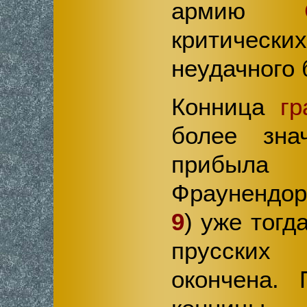
армию
критическ
неудачного 
Конница
гр
более зна
прибыла 
Фраунендо
9
) уже тогд
прусски
окончена. 