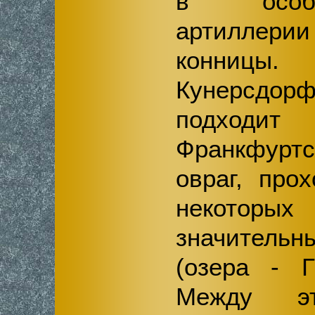
в особ
артиллер
конниц
Кунерсдо
подходи
Франкфуртс
овраг, про
некоторых
значител
(озера - Г
Между эт