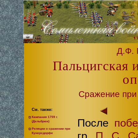
Д.Ф.
Пальцигская 
оп
Сражение при 
См. также:
Кампания 1759 г.
После
поб
(Дельбрюк)
Реляции о сражении при
гр.
П. С. С
Кунерсдорфе