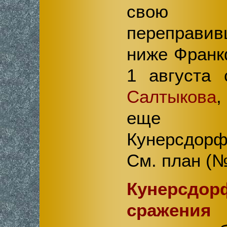
свою с
переправив
ниже Франкф
1 августа
Салтыкова
еще 
Кунерсдор
См. план (№
Кунерсд
сражения 