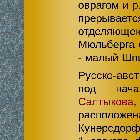
оврагом и р
прерываетс
отделяющ
Мюльберга 
- малый Шп
Русско-авс
под нач
Салтыкова
распо
Кунерсдорф