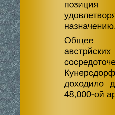
позиц
удовлетв
назначению
Общее ч
австрй
сосредо
Кунерсдор
доходило д
48,000-ой 