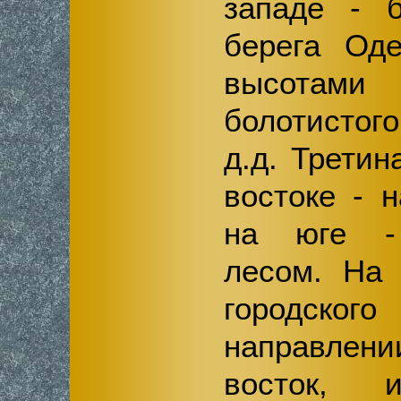
западе - б
берега Оде
высотами 
болотистог
д.д. Трети
востоке - 
на юге -
лесом. На 
городског
направлен
восток, 