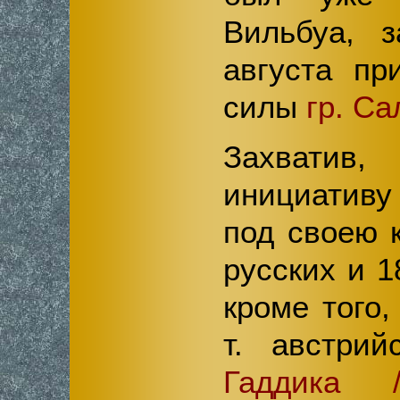
Вильбуа, 
августа пр
силы
гр. С
Захватив,
инициативу 
под своею 
русских и 1
кроме того,
т. австри
Гаддика 