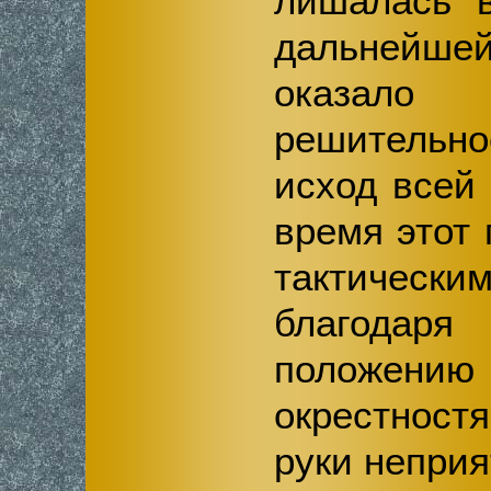
лишалась в
дальнейш
оказал
решитель
исход всей
время этот 
тактиче
благодар
положен
окрестнос
руки непри