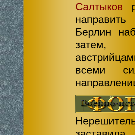
Салтыков
р
направить
Берлин на
затем, 
австрийцам
всеми с
направлени
Нерешит
заставил