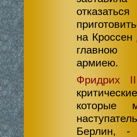
отказать
приготовит
на Кроссен
главною
армиею.
Фридрих II
критическ
которые 
наступател
Берлин, -