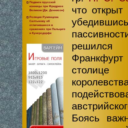
Подвиги прусской
что открыт
конницы при Фридрихе
Великом (Дж. Деннисон)
Реляция Румянцева
убедивш
Салтыкову об
отличившихся в
сражениях при Пальциге
пассивн
и Кунерсдорфе
решилс
Франкфур
столиц
королевс
подейс
австрийско
Боясь важн