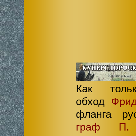
Как толь
обход
Фрид
фланга ру
граф П.