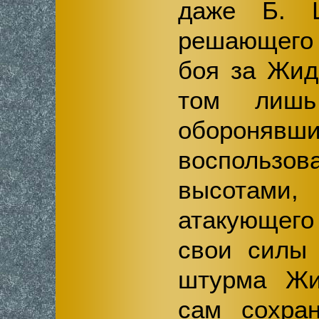
даже Б. 
решающего 
боя за Жид
том лишь
обороняв
воспольз
высотам
атакующего
свои силы 
штурма Жи
сам сохран