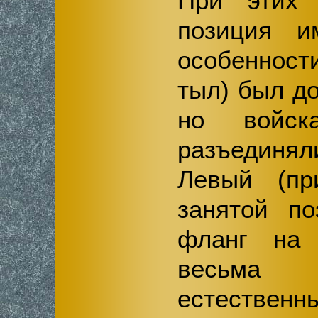
При этих 
позиция и
особенности
тыл) был до
но войск
разъединя
Левый (пр
занятой по
фланг на
весьм
естестве