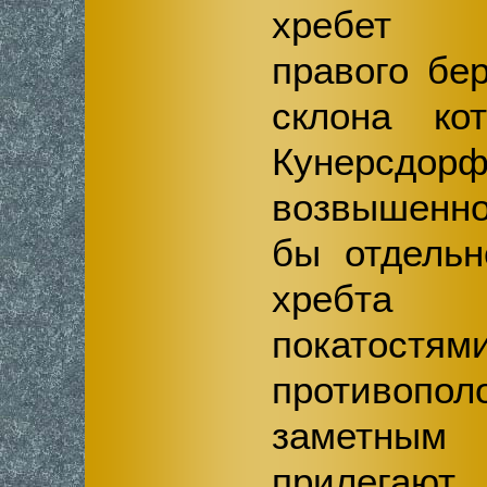
хребет в
правого бер
склона ко
Кунерс
возвышенно
бы отдельн
хребта
покатост
противопол
заметным 
прилег