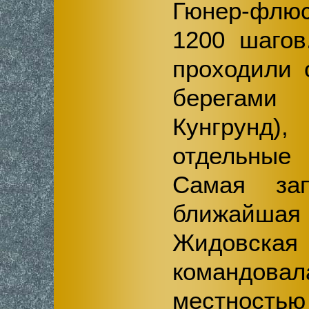
Гюнер-флю
1200 шагов
проходили 
берегами
Кунгрунд),
отдельные
Самая за
ближайшая
Жидовс
команд
местность