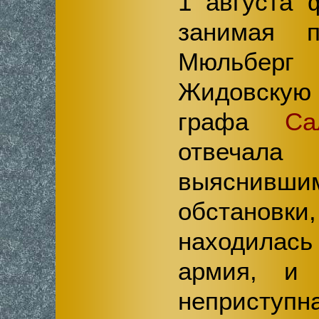
1 августа 
занимая 
Мюльбе
Жидовскую 
графа
Са
отвечала
выяснивш
обстанов
находилас
армия, и
непристу