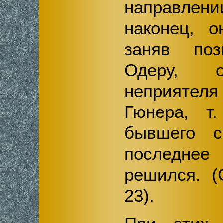
направле
наконец, о
заняв по
Одеру, о
неприятеля
Гюнера, т
бывшего с
последн
решился.
23).