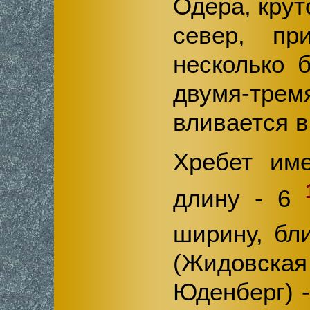
Одера, крут
север, пр
несколько 
двумя-тр
вливается в
Хребет име
длину - 6
ширину, бл
(Жидовс
Юденберг) -