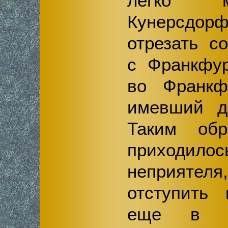
легко м
Кунерсдорф
отрезать с
с Франкфур
во Франкф
имевший до
Таким об
приходилос
неприятеля
отступить 
еще в б