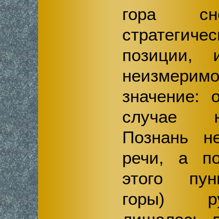
гора сн
стратеги
позиции, 
неизмер
значение: 
случае н
Познань н
речи, а п
этого пун
горы) р