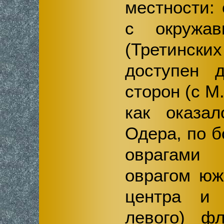
местности:
с окружа
(Третински
доступен 
сторон (с М
как оказал
Одера, по б
оврагами
оврагом юж
центра и 
левого) фл