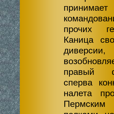
приним
командован
прочих ге
Каница сво
диверсии
возобновля
правый ф
сперва кон
налета пр
Пермским