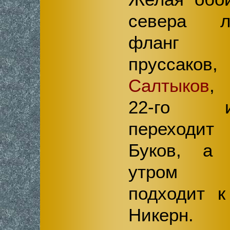
севера л
фланг
пруссаков,
Салтыков
,
22-го и
переход
Буков, а 
утром 2
подходит к
Никерн.