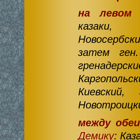
на левом 
казаки
Новосербс
затем ге
гренадерс
Каргопольс
Киевский, 
Новотроицк
между обеи
Демику
: Каз