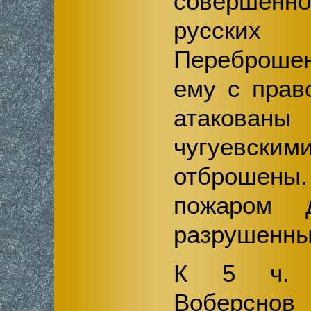
совершенн
русски
Переброш
ему с прав
атакова
чугуевск
отброшены.
пожаром 
разрушенны
К 5 ч. д
Воберснов