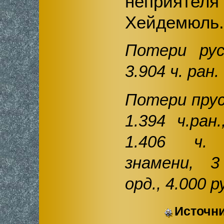
неприятел
Хейдемюль.
Потери рус
3.904 ч. ран.
Потери прусс
1.394 ч.ран
1.406 ч.
знамени, 
орд., 4.000 р
Источни