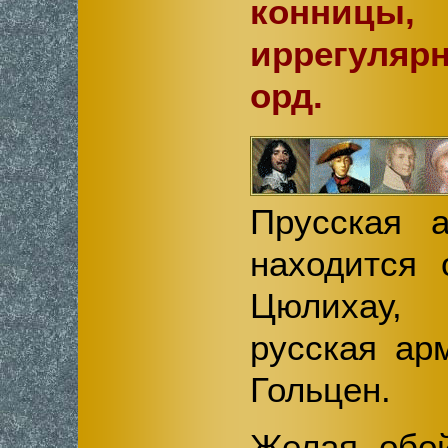
конниц
иррегулярн
орд.
Прусская 
находится 
Цюлихау,
русская ар
Гольцен.
Желая обо