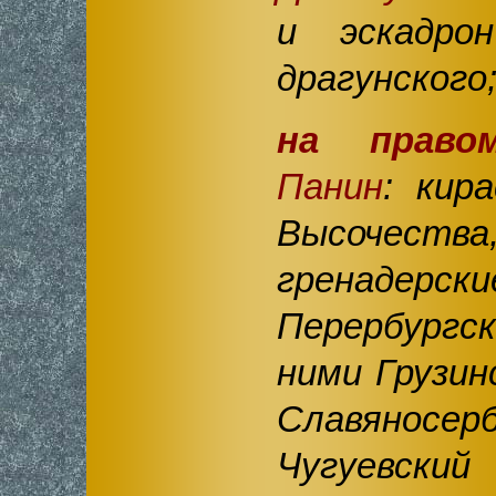
и эскадрон
драгунского
на право
Панин
: кир
Высочес
гренад
Перербургск
ними Грузин
Славяносер
Чугуевский