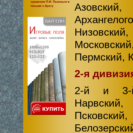
сражения П.И. Паниным в
Азовский,
письме к брату
Архангелого
Низовский,
Московск
Пермский, 
2-я дивизи
2-й и 3-й
Нарвский
Псковский
Белозерски