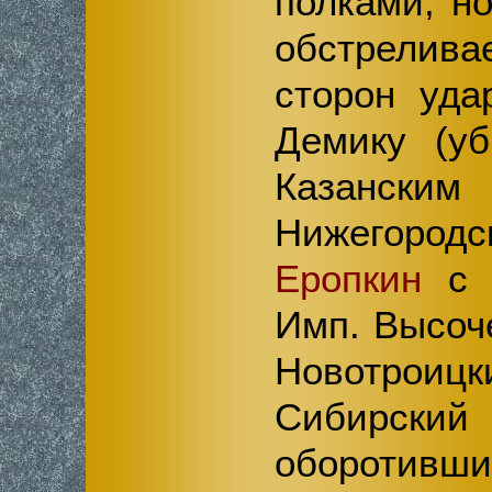
полками, н
обстрелива
сторон уда
Демику (уб
Казанс
Нижегородс
Еропкин
с К
Имп. Высоч
Новотр
Сибирс
оборотив