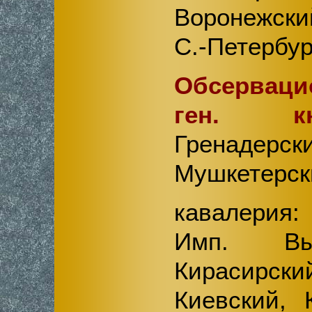
Воронежски
С.-Петербур
Обсервац
ген.
Гренадерс
Мушкетерск
кавалерия:
Имп. Выс
Кирасирски
Киевский, 