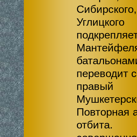
Сибирског
Углицког
подкрепл
Мантей
батальона
переводит с
правый
Мушкете
Повторная 
отбита