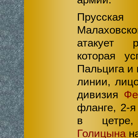
Прусска
Малаховск
атакует 
которая ус
Пальцига и 
линии, лиц
дивизия
Фе
фланге, 2-
в цетре,
Голицына
на