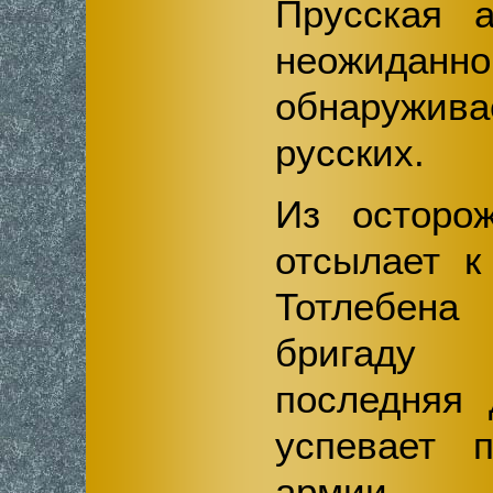
Прусская 
неожиданно
обнаружива
русских.
Из осторо
отсылает к
Тотлебен
бригаду 
последняя 
успевает п
армии.