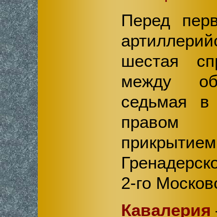
Перед перв
артиллери
шестая сп
между об
седьмая в
правом 
прикрытием
Гренадерско
2-го Москов
Кавалерия