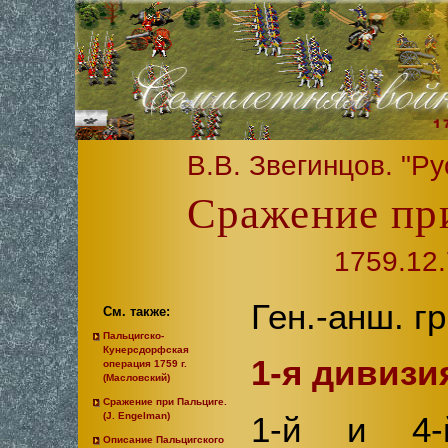
В.В. Звегинцов. "Ру
Сражение при
1759.12.
Ген.-анш. г
См. также:
Пальцигско-
Кунерсдорфская
1-я дивизия
операция 1759 г.
(Масловский)
Сражение при Пальциге.
1-й и 4-й
(J. Engelman)
Описание Пальцигского