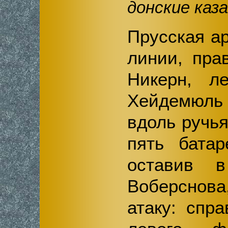
донские каза
Прусская а
линии, пра
Никерн, л
Хейдемюль 
вдоль ручь
пять бата
оставив 
Воберснова
атаку: спр