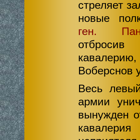
стреляет за
новые пол
ген. Пан
отброс
кавалерию,
Воберснов у
Весь левый
армии унич
вынужден о
кавалери