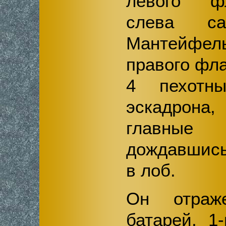
левого фл
слева 
Мантейфе
правого фл
4 пехотн
эскадрона,
главные
дождавши
в лоб.
Он отраж
батарей, 1-