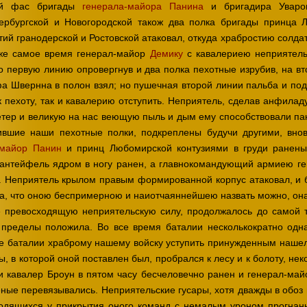
ой фас бригады
генерала-майора Панина
и бригадира Уваров
тербургской и Новогородской також два полка бригады принца 
тий гранодерской и Ростовской атаковал, откуда храбростию солдат
 же самое время генерал-майор
Демику
с кавалериею неприятель
о первую линию опровергнув и два полка пехотные изрубив, на вт
а Швернна в полон взял; но пушечная второй линии пальба и по
 пехоту, так и кавалерию отступить. Неприятель, сделав анфилад
етер и великую на нас веющую пыль и дым ему способствовали пак
ившие наши пехотные полки, подкреплены будучи другими, внов
-майор Панин
и принц Любомирской контузиями в груди ранены
антейфель ядром в ногу ранен, а главнокомандующий армиею г
л. Неприятель крылом правым формированной корпус атаковал, и б
ла, что оною беспримерною и наиотчаяннейшею назвать можно, она
е превосходящую неприятельскую силу, продолжалось до самой 
пределы положила. Во все время баталии несколькократно одна
е баталии храброму нашему войску уступить принужденным нашелс
 в которой оной поставлен был, пробрался к лесу и к болоту, неко
и кавалер Броун в пятом часу бесчеловечно ранен и генерал-май
еные перевязывались. Неприятельские гусары, хотя дважды в обоз
одящихся у прикрытия оного команд с немалым уроном прогнан