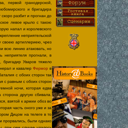
а, первой гранодерской,
Любомирского и бригадира
 скоро разбит и прогнан до
ское левое крыло с такою
орую напал и королевского
дкрепление неприятельской
у своею артиллериею, чрез
и всю линию атаковать, но
ь неприятеля прогнали, в
, бригадир Уваров тяжело
енерал и кавалер
Фермор
в
аталия с обоих сторон так
я с равным с обоих сторон
темной ночи, которая едва
 сторона другую сбивала.
я, взятой к армии обоз во
торая часть оного уже и за
ором Дицом на телеге в то
 и прорвались, были однако
ы, при
сем случае удалось