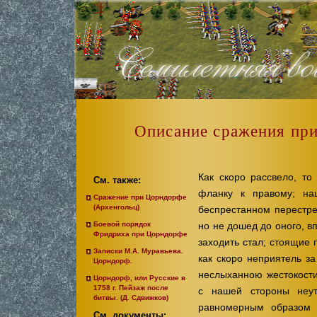
Описание сражения при
Как скоро рассвело, то
См. также:
фланку к правому; на
Сражение при Цорндорфе
(Архенгольц)
беспрестанном перестре
но не дошед до оного, 
Боевой порядок
Фридриха при Цорндорфе
заходить стал; стоящие 
Записки М.А. Муравьева.
как скоро неприятель з
Цорндорф.
неслыханною жестокости
Цорндорф, или Русские в
1758 г. Пейзаж после
с нашей стороны неут
битвы. (Д. Сдвижков)
равномерным образом с
См. документы: