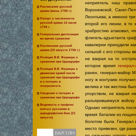
неприятель наш прав
Расписание русской
Воронежской, Санкт-Пе
армии (июнь 1758 г.)
Леонтьева, а именно тре
Рапорт о численности
русской армии 14 июля
второй его линии, в то
1758 г.
храбростию атаковал, чт
Генеральная диспозиция
флигель-адъютанта граф
во время сражения
кавалерии принудили как
Расписание русской
армии (19 августа 1758 г.)
сильной с его стороны в
Реляция В.В. Фермора о
не взирая на то отступ
сражения при Цорндорфе
которое время
генерал
Реляция В.В. Фермора о
ранен, генерал-майор М
движении армий после
сражения при Цорндорфе
ногу ж контузию получи
и о потерях в
генералитете.
велика и так жестока бы
упорством, не взирая н
Сведения о потерях в
сражении при Цорндорфе
разъярившемуся войску 
Ведомость о трофеях
Однако неприятель посл
взятых русскими в
цорндорфском бою (21
время баталии из лощины,
августа)
болотом была. Генерал 
место привезен, где ран
по сильному отпору нах