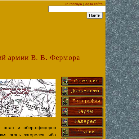
на главную
|
карта сайта
ий армии В. В. Фермора
х штап и обер-офицеров
ья огонь загорелся, ибо