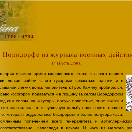
 Цорндорфе из журнала военных действ
14 августа 1758 г.
 неприятельская армия маршировать стала с левого нашего
ши легкие войски с его гусарами сражаться начали и в
ливании легких войск неприятель к Грос Камину пробирался,
вправо косогором подаваться и в лощину за селом Цорндорфом
под сим селом наши гусары, получа повеление, оное зажгли и
а сие село зашел, то и пушечную пальбу производить начал с
ю, которая продолжалась беспрерывно более полутора часа;
омленным попечением всего генералитета и артиллерийски
оответствовано. Напоследи в исходе 11 часу из мелкого руж