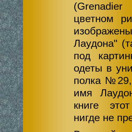
(Grenadi
цветном ри
изображе
Лаудона" (т
под картин
одеты в ун
полка №29,
имя Лаудо
книге это
нигде не пр