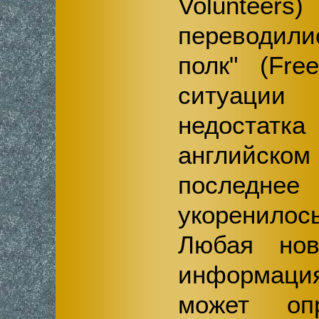
Voluntee
переводили
полк" (Fre
ситуации
недостатк
английск
последнее
укоренилос
Любая нов
информац
может оп