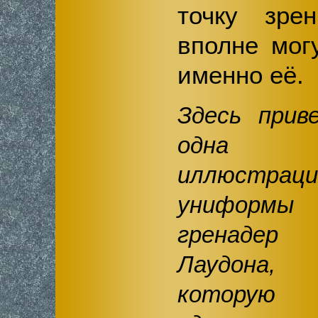
точку зре
вполне мог
именно её.
Здесь прив
одна 
иллюстраци
униформы
гренадер
Лаудона,
которую