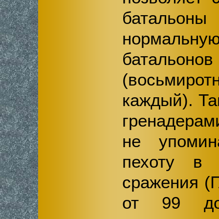
батальоны
нормальн
батальонов
(восьмир
каждый). Та
гренадерам
не упомин
пехоту в 
сражения (Г
от 99 до