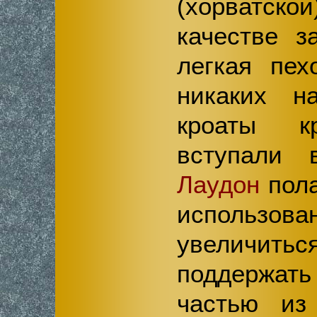
(хорватс
качестве з
легкая пех
никаких на
кроаты к
вступали 
Лаудон
пола
использо
увеличит
поддержа
частью из 