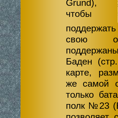
Grund),
чтобы
поддержать
свою о
поддержан
Баден (стр
карте, раз
же самой с
только бат
полк №23 (
позволяет 