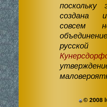
поскольку
создана и
совсем н
объединени
русской 
Кунерсдорф
утвержден
маловероят
© 2008 