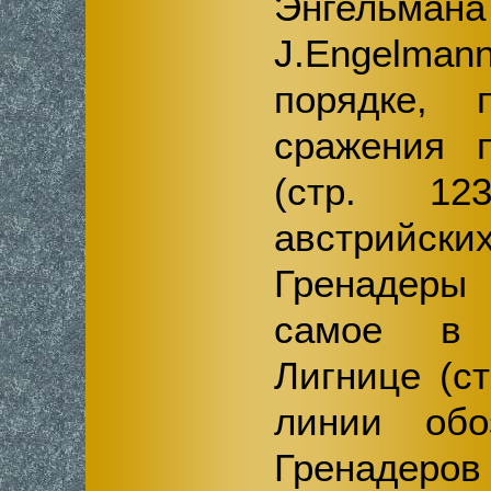
Энгельма
J.Engelm
порядке, 
сражения 
(стр. 12
австрийски
Гренадеры 
самое в 
Лигнице (ст
линии обо
Гренаде