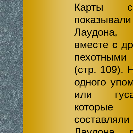
Карты с
показыва
Лаудона,
вместе с д
пехотными
(стр. 109).
одного упо
или гуса
которые 
составлял
Лаудона, п