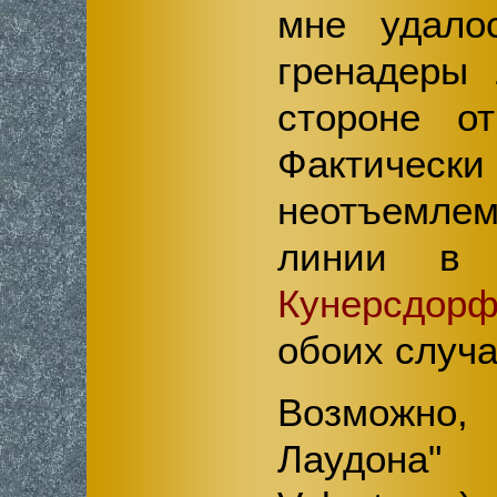
мне удалос
гренадеры 
стороне от
Фактически
неотъемлем
линии в 
Кунерсдор
обоих случ
Возможно
Лаудона