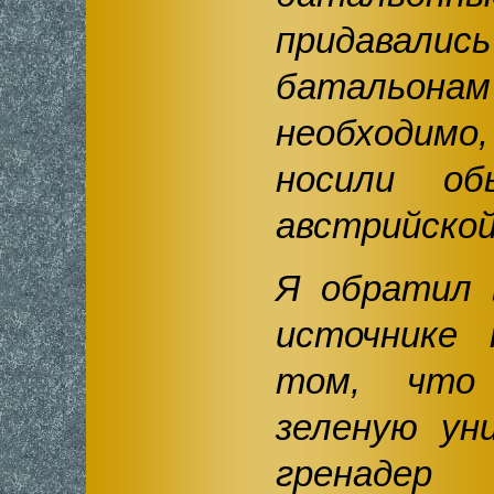
придавалис
батальонам
необходи
носили об
австрийской
Я обратил 
источнике 
том, чт
зеленую ун
гренадер 