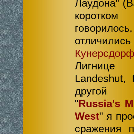
Лаудона" (Ba
коротко
говорил
отличились
Кунерсдор
Лигнице 
Landeshut, 
другой 
"
Russia's M
West
" я пр
сражения 