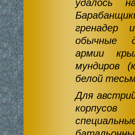
удалось на
Барабанщик
гренадер и
обычные д
армии кры
мундиров (
белой тесьм
Для австрий
корпусов
специальные
батальо