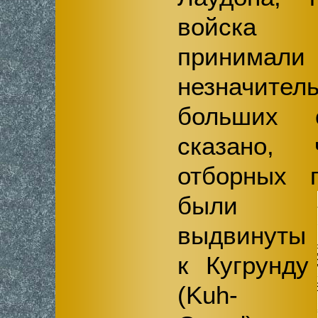
войска (
прини
незначите
больших 
сказано, 
отборных г
были
выдвинуты
к Кугрунду
(Kuh-