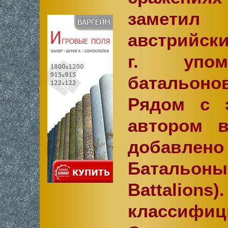
заметил 
австрийски
г. упом
батальоно
Рядом с 
автором 
добавле
Баталь
Battalion
классифици