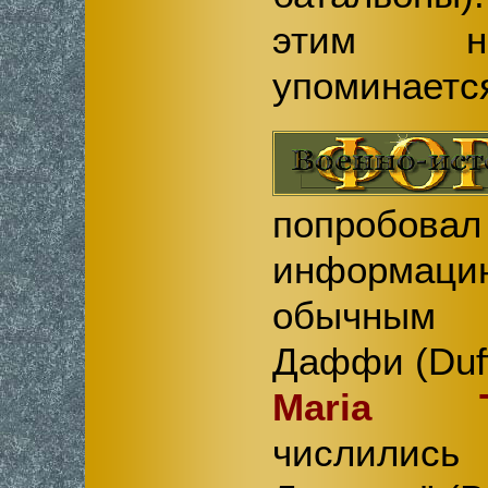
этим н
упоминаетс
попробов
информац
обычным 
Даффи (Duff
Maria T
числились