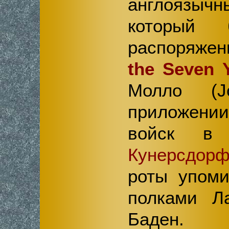
англоязы
который
распоряжен
the Seven 
Молло (J
приложен
войск в 
Кунерсдор
роты упоми
полками Л
Баден.