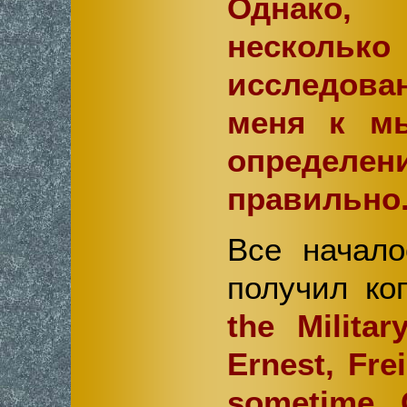
Однако, 
нескол
исследов
меня к мы
определе
правильно
Все начало
получил ко
the Milita
Ernest, Fre
sometime G