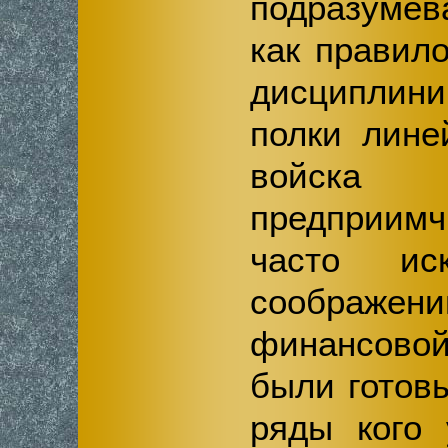
подразумев
как правил
дисципли
полки лине
войска 
предприи
часто ис
соображ
финансовой
были готов
ряды кого 