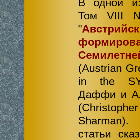
В одной и
Том VIII 
"
Австрийск
формиров
Семиле
(Austrian Gr
in the S
Даффи и А
(Christophe
Sharman)
статьи ска