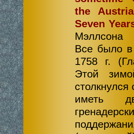
the Austri
Seven Year
Мэллсона (
Все было в
1758 г. (Гл
Этой зим
столкнулся
иметь дв
гренадерск
поддержа