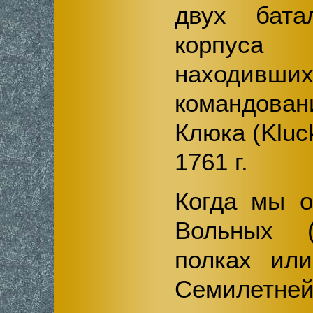
двух бата
корпус
находи
командов
Клюка (Kluc
1761 г.
Когда мы о
Вольных (д
полках или
Семилет