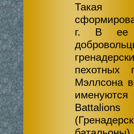
Такая 
сформирова
г. В ее 
добровольц
гренадерск
пехотных 
Мэллсона в
именуютс
Battalions
(Гренаде
батальоны)