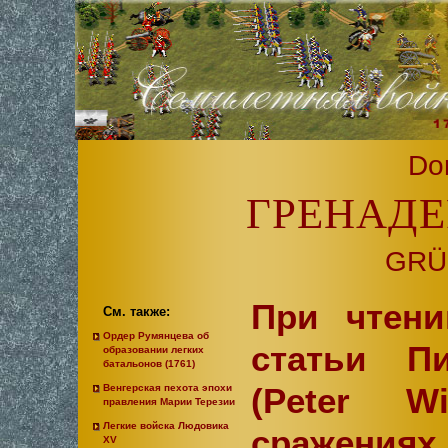
Do
ГРЕНАДЕ
GRÜ
При чтени
См. также:
Ордер Румянцева об
статьи П
образовании легких
батальонов (1761)
(Peter W
Венгерская пехота эпохи
правления Марии Терезии
Легкие войска Людовика
сражениях 
XV